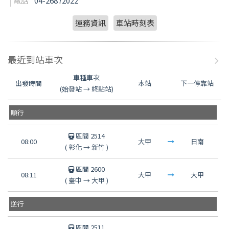
電話
04-26872022
運務資訊
車站時刻表
最近到站車次
車種車次
出發時間
本站
下一停靠站
(始發站 → 終點站)
順行
區間 2514
08:00
大甲
日南
(
彰化
→
新竹
)
區間 2600
08:11
大甲
大甲
(
臺中
→
大甲
)
逆行
區間 2511