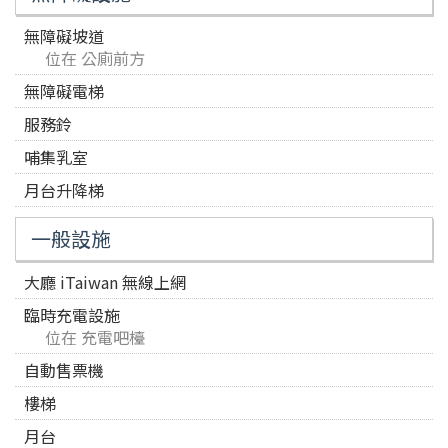
無障礙坡道
位在 公廁前方
無障礙電梯
服務鈴
哺集乳室
月台升降梯
一般設施
大廳 iTaiwan 無線上網
臨時充電設施
位在 充電吧檯
自動售票機
樓梯
月台