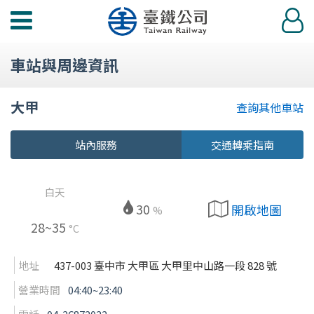
功
登
能
入
選
車站與周邊資訊
單
大甲
查詢其他車站
站內服務
交通轉乘指南
白天
30
開啟地圖
%
28~35
°C
地址
437-003 臺中市 大甲區 大甲里中山路一段 828 號
營業時間
04:40~23:40