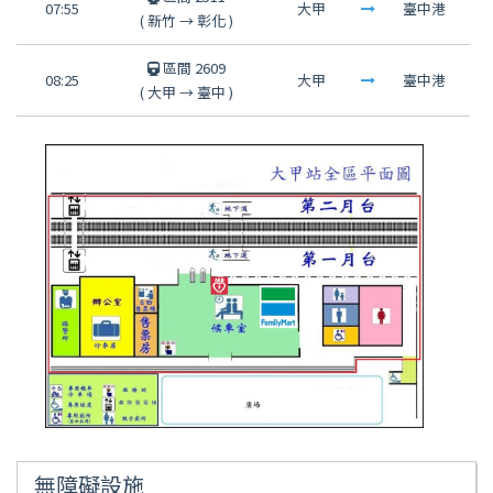
07:55
大甲
臺中港
(
新竹
→
彰化
)
區間 2609
08:25
大甲
臺中港
(
大甲
→
臺中
)
無障礙設施