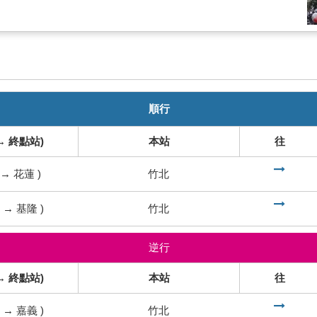
順行
→ 終點站)
本站
往
到
→
花蓮
)
竹北
到
→
基隆
)
竹北
逆行
→ 終點站)
本站
往
到
→
嘉義
)
竹北