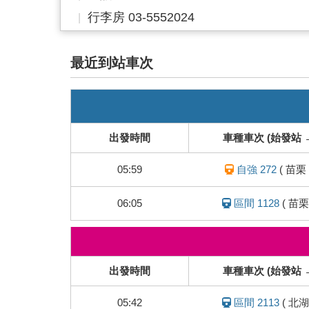
行李房 03-5552024
最近到站車次
即
時
列
出發時間
車種車次 (始發站 
車
動
05:59
自強 272
(
苗栗
態
06:05
區間 1128
(
苗栗
即
時
列
出發時間
車種車次 (始發站 
車
動
05:42
區間 2113
(
北湖