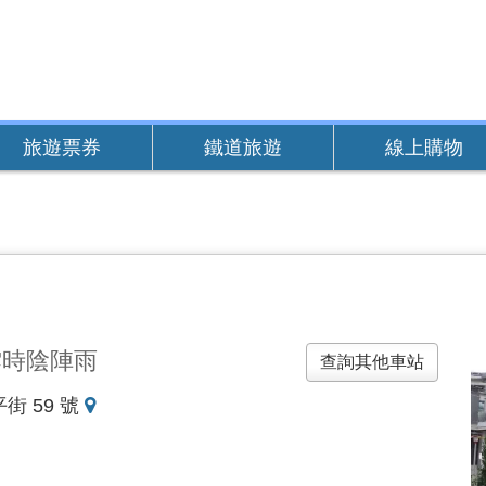
旅遊票券
鐵道旅遊
線上購物
雲時陰陣雨
查詢其他車站
地
街 59 號
圖