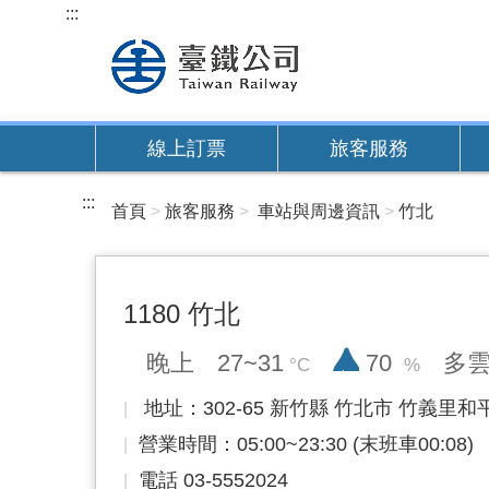
跳
:::
到
主
要
內
線上訂票
旅客服務
容
:::
首頁
旅客服務
車站與周邊資訊
竹北
1180 竹北
降雨率
晚上
27~31
70
多
地址：302-65 新竹縣 竹北市 竹義里和平
營業時間：05:00~23:30 (末班車00:08)
電話 03-5552024