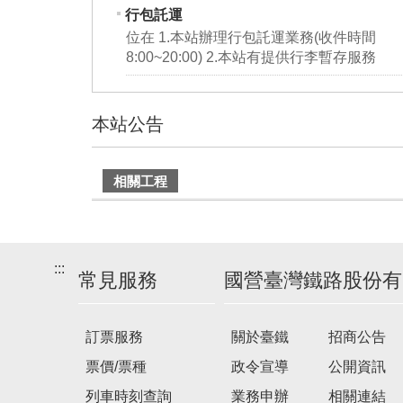
行包託運
位在 1.本站辦理行包託運業務(收件時間
8:00~20:00) 2.本站有提供行李暫存服務
本站公告
建
相關工程
議
搭
乘
車
:::
常見服務
國營臺灣鐵路股份有
次
訂票服務
關於臺鐵
招商公告
票價/票種
政令宣導
公開資訊
列車時刻查詢
業務申辦
相關連結