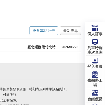
更多車站公告
最新消息
個人訂票
臺北運務段竹北站
2026/06/23
列車時刻
車次查詢
登入會員
臺鐵夢工
場
掌握最新票價資訊、時刻表及列車準誤點資訊。
、付款服務。
台鐵便當
安全有保障。