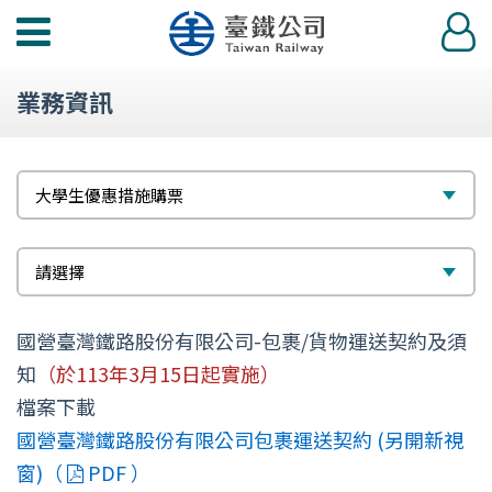
功
登
能
入
選
業務資訊
單
標
選
大學生優惠措施購票
題
擇
次
選
請選擇
標
擇
國營臺灣鐵路股份有限公司-包裹/貨物運送契約及須
題
知
（於113年3月15日起實施）
檔案下載
國營臺灣鐵路股份有限公司包裹運送契約 (另開新視
窗)（
PDF ）