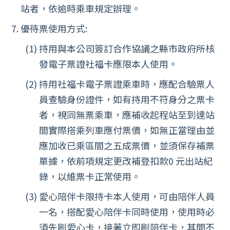
站者，依逾時乘車規定辦理。
優待票使用方式:
持用與本公司簽訂合作協議之縣市政府所核
發電子票證社福卡應限本人使用。
持用社福卡電子票證乘車時，應配合驗票人
員查驗身份證件，如有持用不符身分之票卡
者，視同無票乘車，應補收起程站至到達站
間實際搭乘列車應付票價，如無正當理由並
應加收已乘區間之五成票價，並須保存補票
單據，依前項規定更改補登扣款0 元出站紀
錄，以維票卡正常使用。
愛心陪伴卡限持卡本人使用，可由陪伴人員
一名，搭配愛心陪伴卡同時使用，使用時必
須先刷愛心卡，接著立即刷陪伴卡，其間不