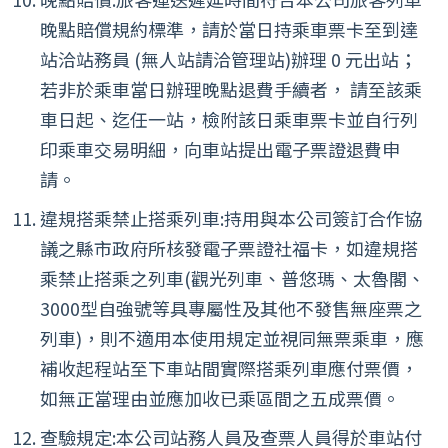
晚點賠償規約標準，請於當日持乘車票卡至到達
站洽站務員 (無人站請洽管理站)辦理 0 元出站；
若非於乘車當日辦理晚點退費手續者， 請至該乘
車日起、迄任一站，檢附該日乘車票卡並自行列
印乘車交易明細，向車站提出電子票證退費申
請。
違規搭乘禁止搭乘列車:持用與本公司簽訂合作協
議之縣市政府所核發電子票證社福卡，如違規搭
乘禁止搭乘之列車(觀光列車、普悠瑪、太魯閣、
3000型自強號等具專屬性及其他不發售無座票之
列車)，則不適用本使用規定並視同無票乘車，應
補收起程站至下車站間實際搭乘列車應付票價，
如無正當理由並應加收已乘區間之五成票價。
查驗規定:本公司站務人員及查票人員得於車站付