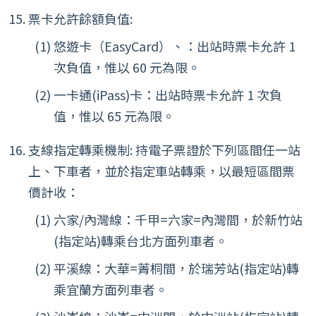
票卡允許餘額負值:
悠遊卡（EasyCard）、：出站時票卡允許 1
次負值，惟以 60 元為限。
一卡通(iPass)卡：出站時票卡允許 1 次負
值，惟以 65 元為限。
支線指定轉乘機制: 持電子票證於下列區間任一站
上、下車者，並於指定車站轉乘，以最短區間票
價計收：
六家/內灣線：千甲=六家=內灣間，於新竹站
(指定站)轉乘台北方面列車者。
平溪線：大華=菁桐間，於瑞芳站(指定站)轉
乘宜蘭方面列車者。