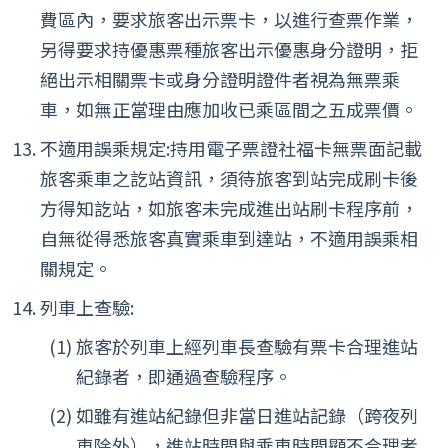
費區內，要求旅客出示票卡，以進行查票作業，
另得要求持優惠票種旅客出示優惠身分證明，拒
絕出示相關票卡或身分證明證件者視為無票乘
車，如無正當理由應加收已乘區間之五成票價。
不適用誤乘規定:持用電子票證社福卡無票面記載
旅客乘車之訖站資訊，須待旅客到站完成刷卡後
方得知訖站，如旅客未完成進出站刷卡程序前，
自無從得悉旅客真實乘車到達站，不適用誤乘相
關規定。
列車上查驗:
旅客於列車上經列車長查驗有票卡合理進站
紀錄者，即通過查驗程序。
如雖有進站紀錄但非當日進站記錄（跨夜列
車除外），進站時間與乘車時間顯不合理者