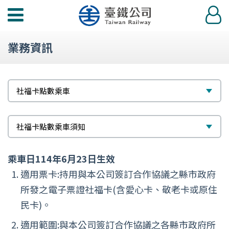
功
登
能
入
選
業務資訊
單
標
選
社福卡點數乘車
題
擇
次
選
社福卡點數乘車須知
標
擇
乘車日114年6月23日生效
題
適用票卡:持用與本公司簽訂合作協議之縣市政府
所發之電子票證社福卡(含愛心卡、敬老卡或原住
民卡)。
適用範圍:與本公司簽訂合作協議之各縣市政府所