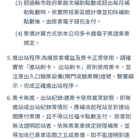
超過縣市政府單趟次補助點數或超出每月補
助點數時，依實際搭乘區間計價並扣除補助
點數後，由旅客電子錢包支付。
票價計算方式依本公司多卡通電子票證乘車
規定。
進出站程序:為維旅客權益及票卡正常使用，請確
實依「進站刷卡、 出站刷卡」原則使用票卡，並
注意出入口驗票設備(閘門或驗票機)燈號、聲響顯
示，完成正確進出站程序。
票卡無進、出站紀錄:遇票卡使用異常狀態，即無
進站或出站紀錄等情形，應補收起程站至到達站
間應付票價，且不得以社福卡點數支付。 旅客如
無法證明起站者，依無票乘車規定辦理補票，並
得加收已乘車區間之五成票價，如不能證明到達