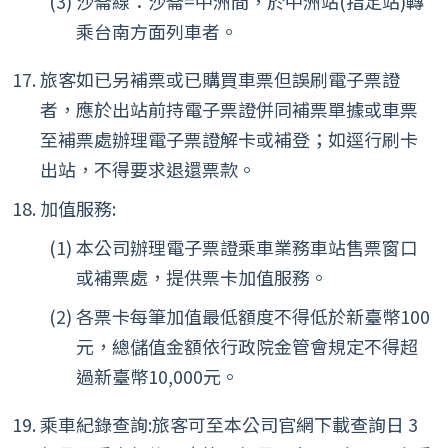
沙崙線：沙崙=中洲間，於中洲站(指定站)轉
乘台南方面列車者。
旅客如已另補票或已購買車票但誤刷電子票證
者，應於出站前持電子票證併同補票單據或車票
至補票處辦理電子票證解卡或補登；如逕行刷卡
出站，不得要求退還票款。
加值服務:
本公司辦理電子票證乘車業務車站售票窗口
或補票處，提供票卡加值服務。
各票卡每筆加值最低額度不得低於新臺幣100
元，總儲值金額依行政院金管會規定不得超
過新臺幣10,000元。
乘車紀錄查詢:旅客可至本公司官網下載查詢日 3