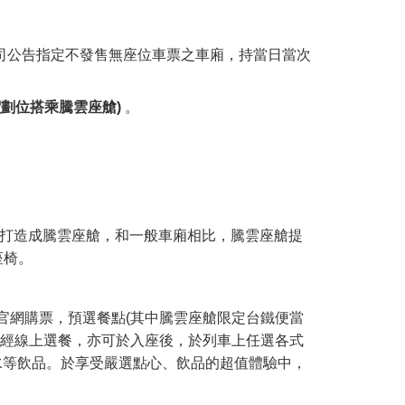
公司公告指定不發售無座位車票之車廂，持當日當次
價劃位搭乘騰雲座艙)
。
廂打造成騰雲座艙，和一般車廂相比，騰雲座艙提
座椅。
官網購票，預選餐點(其中騰雲座艙限定台鐵便當
未經線上選餐，亦可於入座後，於列車上任選各式
裝水等飲品。於享受嚴選點心、飲品的超值體驗中，