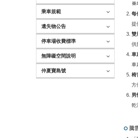
※
乘車規範
每
提
遺失物公告
雙
停車場收費標準
供
車
無障礙空間說明
車
仲夏寶島號
椅
方
男
乾
騰