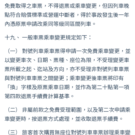
免費取得之車票，不得退票或乘車變更，但因列車晚
點符合賠償標準或營運中斷者，得於事故發生後一年
內憑原票申請改乘同等級同區間列車。
十九、 一般車票乘車變更規定如下：
（一） 對號列車乘車票得申請一次免費乘車變更，並
以變更車次、日期、票種、座位為限，不受理變更車
票所載之起、迄站及方向，亦不受理非對號列車車票
與對號列車車票之間變更；乘車變更後車票將印有
「換」字樣及原票乘車日期，並作為第二十點第一項
第四款退票手續費計算基準。
（二） 非屬前款之免費受理範圍，以及第二次申請乘
車變更時，按退票方式處理，並收取退票手續費。
（三） 旅客首次購買無座位對號列車車票辦理乘車變