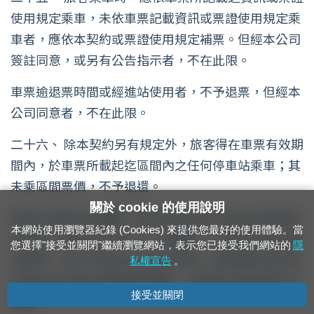
使用規定乘車，未依車票記載資訊或票證使用規定乘
車者，應依本契約或票證使用規定補票。但經本公司
簽註同意，或另有公告指示者，不在此限。
車票逾退票時間或經進站使用者，不予退票，但經本
公司同意者，不在此限。
二十六、 除本契約另有規定外，旅客得在車票有效期
間內，於車票所載起迄區間內之任何停車站乘車；其
未乘區間票價，不予退還。
關於 cookie 的使用說明
旅客在車票有效期間，經中途站註記中途出站時間及
本網站使用瀏覽器紀錄 (Cookies) 來提供您最好的使用體驗。當
站名後，得中途下車一次，並應於一小時內於再次進
您選擇"接受並關閉"繼續瀏覽網站，表示您已接受我們網站的
隱
站乘車，並以中途出站之車站為限；逾時進站或於其
私權宣告
。
他車站再次進站者應重新購票，且原票未乘區間不予
接受並關閉
退還。