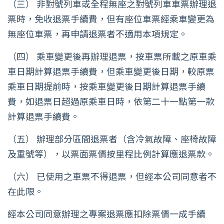
（三） 非對號列車或全程無座之對號列車車票辦理退
票時，免收退票手續費，但有座位車票經乘車變更為
無座位車票，再申請退票者不適用本項規定。
（四） 乘車變更後再辦理退票，按車票所載之原車乘
車日期計算退票手續費，但乘車變更後日期，較原票
乘車日期提前時，按乘車變更後日期計算退票手續
費，如退票日超過原乘車日時，依第二十一點第一款
計算退票手續費。
（五） 辦理部分區間退票者（含冷氣故障、座椅故障
及重號等），以票面票價按里程比例計算應退票款。
（六） 已使用之車票不得退票，但經本公司同意者不
在此限。
經本公司同意辦理之專案退票應扣除票價一成手續