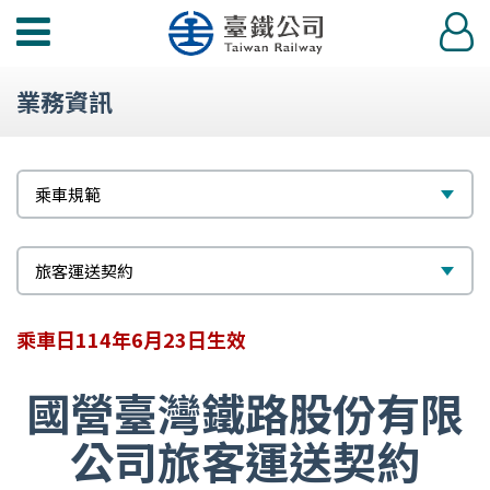
功
登
能
入
選
業務資訊
單
標
選
乘車規範
題
擇
次
選
旅客運送契約
標
擇
乘車日114年6月23日生效
題
國營臺灣鐵路股份有限
公司旅客運送契約