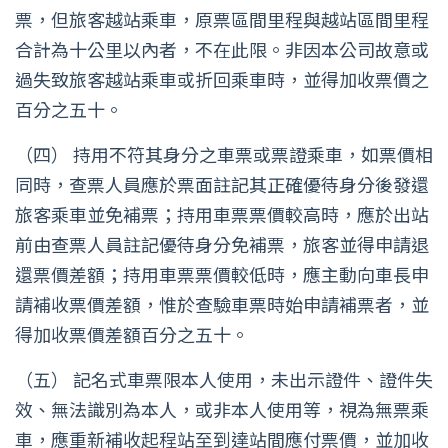
票，但旅客越站乘車，原票區間里程與越站區間里程
合計為十公里以內者，不在此限。非因本公司故意或
過失致旅客越站乘車或折回乘車時，並得加收票價之
百分之五十。
（四） 持用不符其身分之車票或票證乘車，如票價相
同時，查票人員應於票面註記其正確優待身分後發還
旅客乘車並免補票；持用車票票價較高時，應於出站
前由查票人員註記優待身分免補票，旅客並得申請退
還票價差額；持用車票票價較低時，應主動向車長申
請補收票價差額，惟於查驗車票時始申請補票者，並
得加收票價差額百分之五十。
（五） 記名式車票限本人使用，未出示證件、證件失
效、無法識別為本人，或非本人使用等，視為無票乘
車，應重新補收起程站至到達站間應付票價，並加收