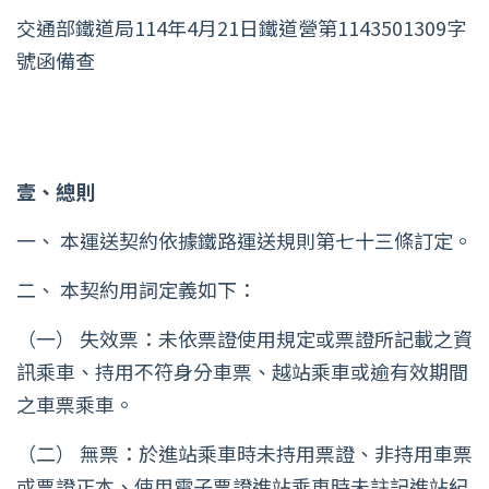
交通部鐵道局114年4月21日鐵道營第1143501309字
號函備查
壹、總則
一、 本運送契約依據鐵路運送規則第七十三條訂定。
二、 本契約用詞定義如下：
（一） 失效票：未依票證使用規定或票證所記載之資
訊乘車、持用不符身分車票、越站乘車或逾有效期間
之車票乘車。
（二） 無票：於進站乘車時未持用票證、非持用車票
或票證正本、使用電子票證進站乘車時未註記進站紀