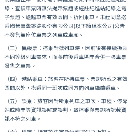
錄、查驗車票時無法提示票證或經註記進站紀錄之電
子票證、逾越車票有效區間、折回乘車。未經同意搭
乘國營臺灣鐵路股份有限公司(以下簡稱本公司)公告
不發售無座位車票之列車或車廂。
（三） 異級票：搭乘對號列車時，因前後有接續換乘
不同等級列車需求，而將前後乘車區間合併一張車票
發售之車票。
（四） 越站乘車：旅客在所持車票、票證所載之有效
區間以外，搭乘同一班次或同方向列車繼續乘車。
（五） 誤乘：旅客因對所乘列車之車次、車種、停靠
站或時間等資訊誤解或誤判，致搭乘與票證所記載資
訊不符之列車。
（六） 優待：指基於法定身分而提供之折扣。