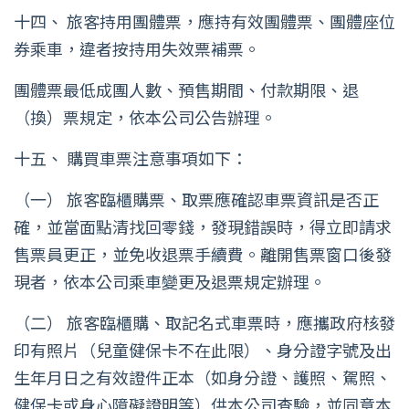
十四、 旅客持用團體票，應持有效團體票、團體座位
券乘車，違者按持用失效票補票。
團體票最低成團人數、預售期間、付款期限、退
（換）票規定，依本公司公告辦理。
十五、 購買車票注意事項如下：
（一） 旅客臨櫃購票、取票應確認車票資訊是否正
確，並當面點清找回零錢，發現錯誤時，得立即請求
售票員更正，並免收退票手續費。離開售票窗口後發
現者，依本公司乘車變更及退票規定辦理。
（二） 旅客臨櫃購、取記名式車票時，應攜政府核發
印有照片（兒童健保卡不在此限）、身分證字號及出
生年月日之有效證件正本（如身分證、護照、駕照、
健保卡或身心障礙證明等）供本公司查驗，並同意本