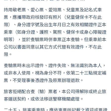
持用敬老票、愛心票、愛陪票、兒童票及記名式車
票，應攜帶政府核發印有照片（兒童健保卡不在此
限）、身分證字號及出生年月日之有效相關證件正本
乘車（如身分證、護照、駕照、健保卡或身心障礙證
明等），並於查驗票時併車票正本查驗。但乘車前本
公司以書面同意以其它方式代替有效證件，不在此
限。
查驗票時未出示證件、證件失效、無法識別為本人，
或非本人使用，視為身分不符，依第二十三點規定補
票，不受理事後憑證件及原票辦理退款。
旅客拒絕配合查（驗）票者，本公司得解除或終止旅
客運送契約，或依法移送警察機關處理。
二十五、 旅客乘車時，應依車票所記載之資訊或票證