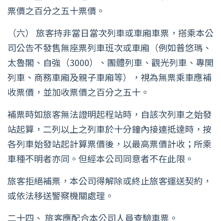
票價之百分之五十票價。
（六） 旅客持非當日當次列車或車廂車票，搭乘本公
司公告不發售無座票列車班次或車廂（例如普悠瑪、
太魯閣、自強（3000）、團體列車、觀光列車、專開
列車、商務車廂及親子車廂等），視為無票乘車應補
收票價，並加收票價之百分之五十。
補票時如旅客無法證明起程站時，自該次列車之始發
站起算，二列以上之列車於十分鐘內接連抵達時，按
各列車始發站起計算票價後，以最高票價計收；所乘
車種不明者亦同。但經本公司同意者不在此限。
旅客拒絕補票，本公司得解除或終止旅客運送契約，
或依法移送警察機關處理。
二十四、 旅客應配合本公司人員查驗車票。