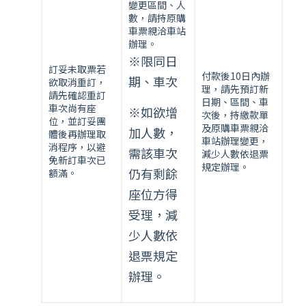
變更區間、人
更
數，請持原購
表
車票親洽車站
辦理。
※限同日
訂妥未取票若
付款後10日內辦
期、車次
欲取消重訂，
理，請先預訂新
請先確認重訂
日期、區間、車
車次尚有座
※如欲增
次後，持繳款單
位，並訂妥團
及原購車票親洽
加人數，
體後再辦理取
車站辦理變更，
消程序，以避
需該車次
減少人數依退票
免新訂車次已
規定辦理。
仍有剩餘
額滿。
座位方得
受理，減
少人數依
退票規定
辦理。