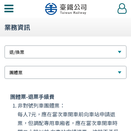
功
登
能
入
選
業務資訊
單
標
選
退/換票
題
擇
次
選
團體票
標
擇
題
團體票-退票手續費
非對號列車團體票：
每人7元，應在當次車開車前向車站申請退
票，但調配專用車廂者，應在當次車開車時