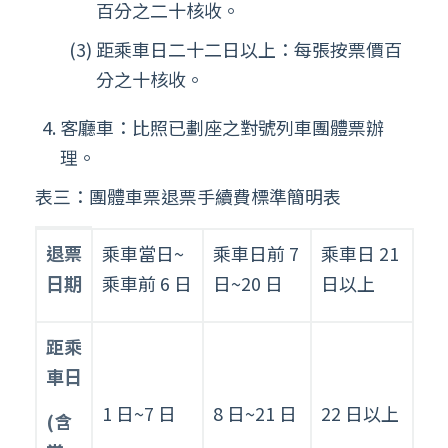
百分之二十核收。
距乘車日二十二日以上：每張按票價百
分之十核收。
客廳車：比照已劃座之對號列車團體票辦
理。
表三：團體車票退票手續費標準簡明表
團
退票
乘車當日~
乘車日前 7
乘車日 21
體
日期
乘車前 6 日
日~20 日
日以上
車
票
退
距乘
票
車日
手
續
1 日~7 日
8 日~21 日
22 日以上
(
含
費