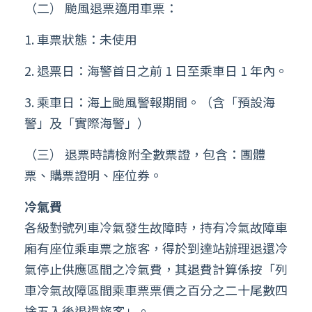
（二） 颱風退票適用車票：
1. 車票狀態：未使用
2. 退票日：海警首日之前 1 日至乘車日 1 年內。
3. 乘車日：海上颱風警報期間。（含「預設海
警」及「實際海警」）
（三） 退票時請檢附全數票證，包含：團體
票、購票證明、座位券。
冷氣費
各級對號列車冷氣發生故障時，持有冷氣故障車
廂有座位乘車票之旅客，得於到達站辦理退還冷
氣停止供應區間之冷氣費，其退費計算係按「列
車冷氣故障區間乘車票票價之百分之二十尾數四
捨五入後退還旅客」。