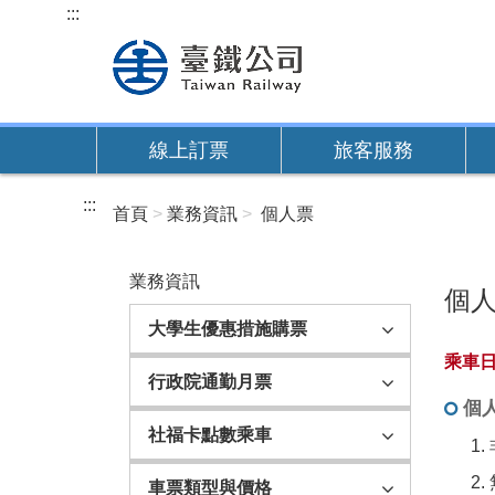
跳
:::
到
主
要
內
線上訂票
旅客服務
容
:::
首頁
業務資訊
個人票
業務資訊
個
大學生優惠措施購票
乘車日
行政院通勤月票
個
社福卡點數乘車
車票類型與價格