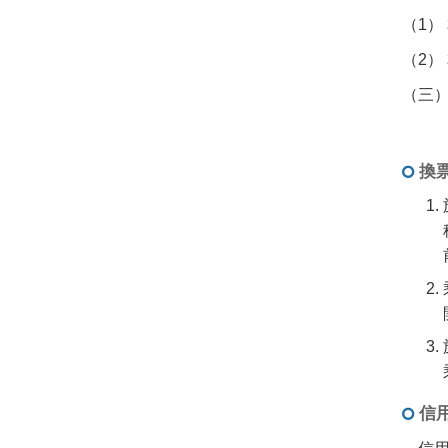
（1）
（2）
（三
換
信