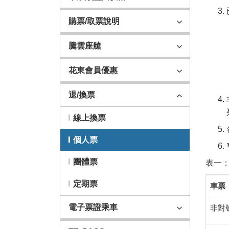
購票/取票說明
騰雲座艙
花東會員優惠
退/換票
線上換票
個人票
團體票
表一
表
定期票
車票
一：
一
電子票證乘車
非對
般