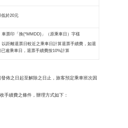
低於20元
 車票印「換{*MMDD}」（原乘車日）字樣
. 以距離退票日較近之乘車日計算退票手續費，如退
日已逾乘車日，退票手續費按10%計算
報發佈之日起至解除之日止，旅客預定乘車班次因
免收手續費之條件，辦理方式如下：