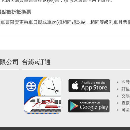
用卡刷卡購買車票辦理退(換)票，須憑原購票信用卡辦理。
員點數折抵換票
般車票限變更乘車日期或車次(須相同起訖站，相同等級列車且票價
限公司
台鐵e訂通
即時
訂位
交易
直接
可區