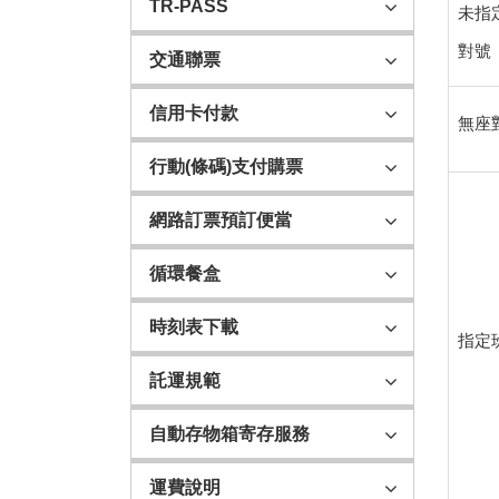
車
TR-PASS
未指
票
對號
退
交通聯票
票
手
信用卡付款
無座
續
費
行動(條碼)支付購票
標
準
網路訂票預訂便當
簡
明
循環餐盒
表
（團
時刻表下載
指定
體
票
託運規範
不
適
自動存物箱寄存服務
用）
運費說明