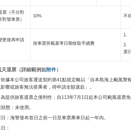
退票（不分對
10%
不得
非對號車票）
1.
變更後再申請
按車票所載基準日期收取手續費
2
票
風天退票（詳細範例如
附件
）
）依據本公司旅客運送契約第41點規定略以「自本島海上颱風警
風影響或旅客無法搭乘者，得申請全額退款」。
為提供旅客退票之便利性，自113年7月1日起本公司颱風退票
車票狀態：未使用。
退票日：海警發布首日之前一日至車票乘車日起一年內。
乘車日：