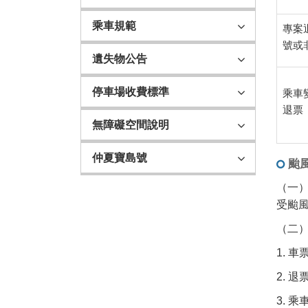
乘車規範
專案
號或
遺失物公告
停車場收費標準
乘車
退票
無障礙空間說明
仲夏寶島號
颱
（一
受颱
（二）
1. 
2. 
3. 