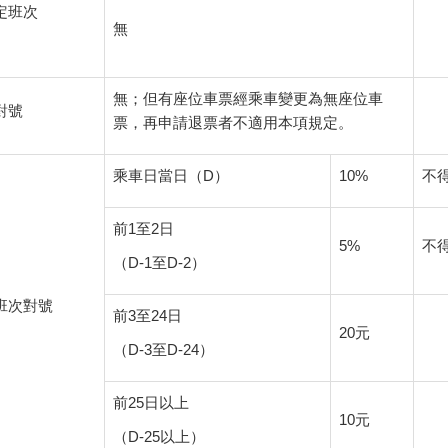
定班次
無
無；但有座位車票經乘車變更為無座位車
對號
票，再申請退票者不適用本項規定。
乘車日當日（D）
10%
不得
前1至2日
5%
不得
（D-1至D-2）
班次對號
前3至24日
20元
（D-3至D-24）
前25日以上
10元
（D-25以上）