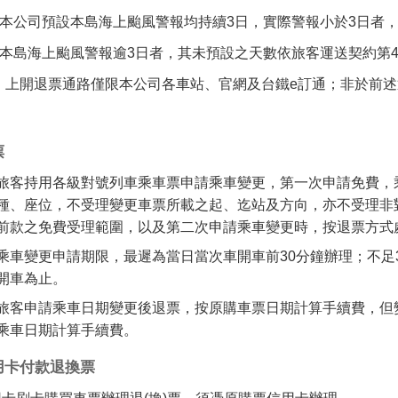
 本公司預設本島海上颱風警報均持續3日，實際警報小於3日者
 本島海上颱風警報逾3日者，其未預設之天數依旅客運送契約第4
） 上開退票通路僅限本公司各車站、官網及台鐵e訂通；非於前
票
旅客持用各級對號列車乘車票申請乘車變更，第一次申請免費，
種、座位，不受理變更車票所載之起、迄站及方向，亦不受理非
前款之免費受理範圍，以及第二次申請乘車變更時，按退票方式
乘車變更申請期限，最遲為當日當次車開車前30分鐘辦理；不足
開車為止。
旅客申請乘車日期變更後退票，按原購車票日期計算手續費，但
乘車日期計算手續費。
用卡付款退換票