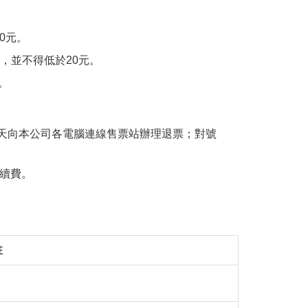
0元。
取，並不得低於20元。
。
天向本公司各電腦連線售票站辦理退票；對號
手續費。
。
註