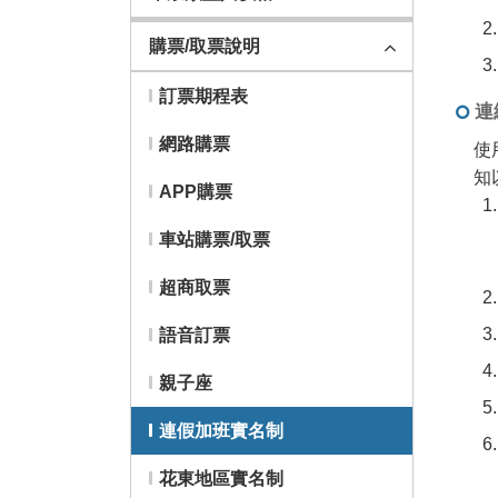
購票/取票說明
訂票期程表
連
網路購票
使
知
APP購票
車站購票/取票
超商取票
語音訂票
親子座
連假加班實名制
花東地區實名制