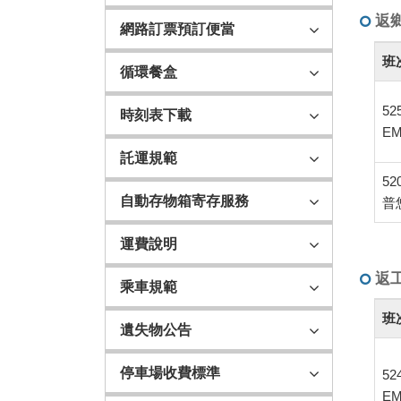
返
網路訂票預訂便當
返
班
循環餐盒
鄉
實
52
時刻表下載
名
EM
制
託運規範
班
次
52
自動存物箱寄存服務
（臺
普
北
運費說明
往
花
返
乘車規範
蓮、
返
臺
班
工
遺失物公告
東）
實
表
名
停車場收費標準
52
制
EM