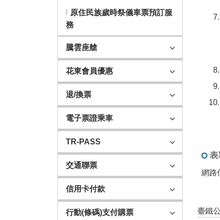
原住民族歲時祭儀車票預訂服
務
騰雲座艙
花東會員優惠
退/換票
電子票證乘車
TR-PASS
表
交通聯票
網路
信用卡付款
臺鐵公
行動(條碼)支付購票