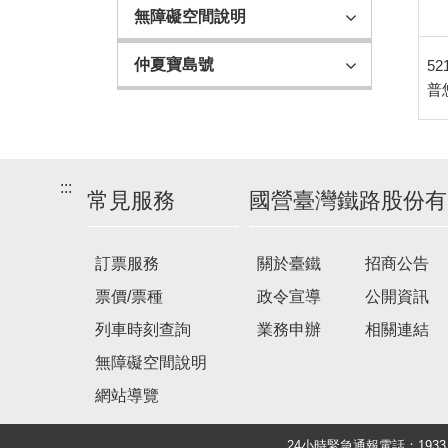
班
無障礙空間說明
次
（臺
仲夏寶島號
52
東、
普
花
蓮
往
臺
:::
常見服務
國營臺灣鐵路股份有
北）
表
訂票服務
關於臺鐵
招商公告
票價/票種
政令宣導
公開資訊
列車時刻查詢
業務申辦
相關連結
無障礙空間說明
網站導覽
24小時緊急通報電話：19