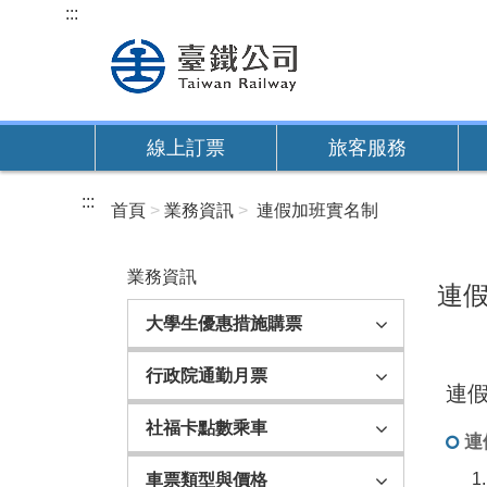
跳
:::
到
主
要
內
線上訂票
旅客服務
容
:::
首頁
業務資訊
連假加班實名制
業務資訊
連
大學生優惠措施購票
行政院通勤月票
連
社福卡點數乘車
連
車票類型與價格