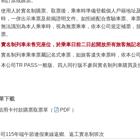
制訂票或購票。
使用人於實名制購票、取票後，乘車時準備登載個人戶籍地址
時，一併出示車票及前揭證明文件。如拒絕配合查驗車票、車
無法識別為本人乘車時，視為無票乘車，依本公司規定補票，
票。
實名制列車未售完座位，於乘車日前二日起開放所有旅客無記
實名制列車乘車票屬記名式車票，如旅客遺失車票時，依本公司
本公司TR PASS一般版、四人同行版不參與實名制列車購買及
單下載
信用卡付款購票取票單（
PDF ）
司115年端午節連假東線返鄉、返工實名制班次