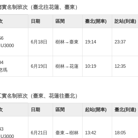
鄉實名制班次（臺北往花蓮、臺東）
次
日期
區間
臺北(開車)
訖站(到達)
56
6月18日
樹林→臺東
19:14
23:37
U3000
04
6月19日
樹林→花蓮
10:19
12:35
悠瑪
工實名制班次（臺東、花蓮往臺北）
次
日期
區間
起站(開車)
臺北(到達)
43
6月21日
臺東→樹林
13:42
18:05
U3000