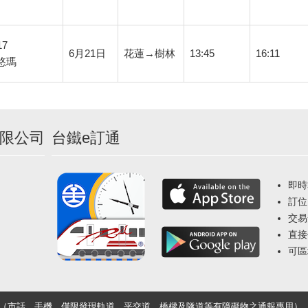
17
6月21日
花蓮→樹林
13:45
16:11
悠瑪
限公司
台鐵e訂通
即時
訂位
交易
直接
可區
33（市話、手機，僅限發現軌道、平交道、橋樑及隧道等有障礙物之通報專用）