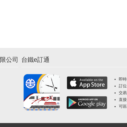
限公司
台鐵e訂通
即時
訂位
交易
直接
可區