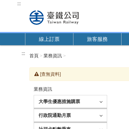
跳
:::
到
主
要
內
線上訂票
旅客服務
容
:::
首頁
業務資訊
[查無資料]
業務資訊
大學生優惠措施購票
行政院通勤月票