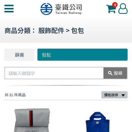
0
臺
登
鐵
入
夢
商品分類：
服飾配件
>
包包
工
場
功
篩選
篩
包包
能
選
選
搜
搜尋
單
尋
共 31 件商品
價格排序