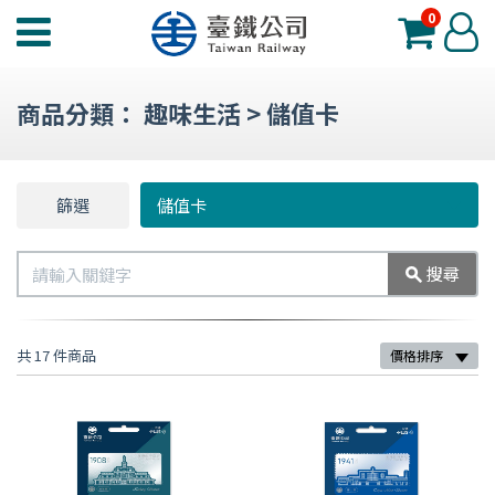
0
臺
登
鐵
入
夢
商品分類：
趣味生活
>
儲值卡
工
場
功
篩選
篩
儲值卡
能
選
選
搜
搜尋
單
尋
共 17 件商品
價格排序