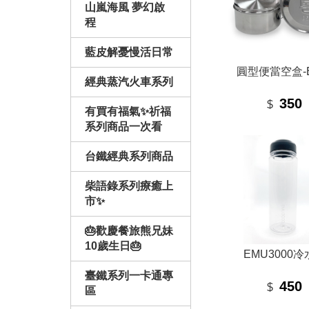
山嵐海風 夢幻啟
程
藍皮解憂慢活日常
圓型便當空盒-E
經典蒸汽火車系列
350
$
有買有福氣✨祈福
系列商品一次看
台鐵經典系列商品
柴語錄系列療癒上
市✨
🎂歡慶餐旅熊兄妹
10歲生日🎂
EMU3000
臺鐵系列一卡通專
450
$
區