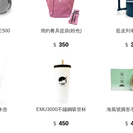
500
簡約餐具提袋(粉色)
藍皮列
350
$
$
冷水壺
EMU3000不鏽鋼吸管杯
海風號圓形
450
$
$