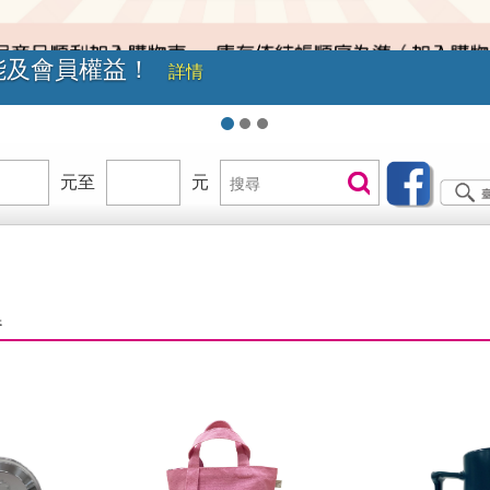
級！現在就加入臺鐵會員享福利
詳情
價
元至
價
元
搜
搜尋
位
位
尋
區
區
間
間
B
器