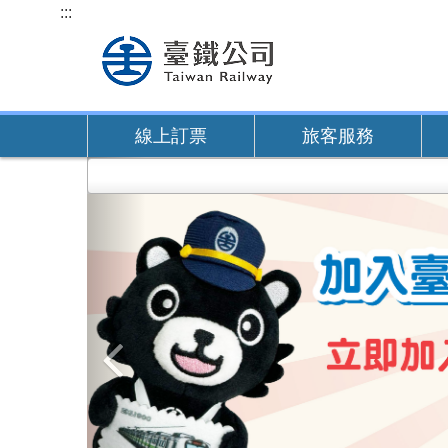
跳
:::
到
主
要
內
線上訂票
旅客服務
容
上
一
張
圖
片