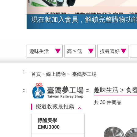
臺鐵夢工場網路商店會員福利再升
商
價
搜
品
格
尋
分
排
喜
類
序
好
:::
首頁
線上購物
臺鐵夢工場
A
趣味生活
>
食
:::
:::
共 30 件商品
鐵道收藏最推薦
靜謐美學
EMU3000