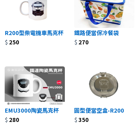
R200型柴電機車馬克杯
鐵路便當保冷餐袋
$
250
$
270
EMU3000陶瓷馬克杯
圓型便當空盒-R200
$
280
$
350