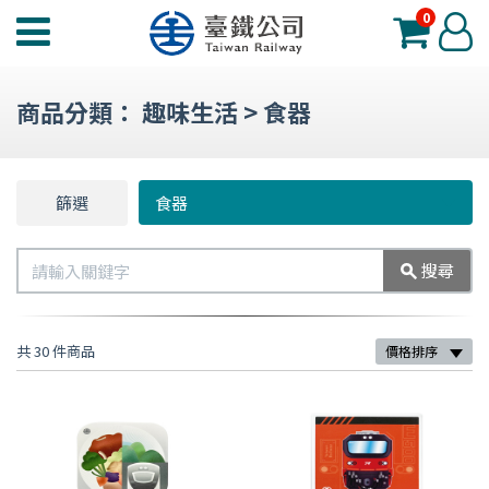
0
臺
登
鐵
入
夢
商品分類：
趣味生活
>
食器
工
場
功
篩選
篩
食器
能
選
選
搜
搜尋
單
尋
共 30 件商品
價格排序