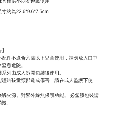
玩具僅供小朋友遊戲使用
為22.6*9.6*7.5cm
告】
小配件不適合六歲以下兒童使用，請勿放入口中
生窒息危險。
裝系列由成人拆開包裝後使用。
能纏結孩童頸部造成傷害，請在成人監護下使
接觸火源。對紫外線無保護功能。 必塑膠包裝請
銷毀。