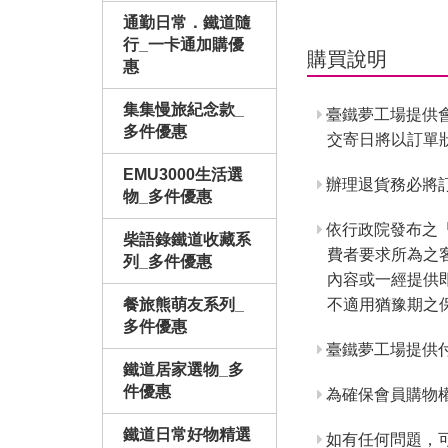
通勤日常．鐵道隨
行_一卡通加購優
購買說明
惠
集集慢旅紀念款_
臺鐵夢工場提供
多件優惠
交寄日將以訂單
EMU3000生活選
辦理退貨務必將訂
物_多件優惠
依行政院發布之
柴語錄鐵道收藏系
費者要求所為之
列_多件優惠
內容或一經提供
不適用猶豫期之
餐旅熊萌友系列_
多件優惠
臺鐵夢工場提供
鐵道居家選物_多
件優惠
為確保會員購物
鐵道日常好物精選
如有任何問題，