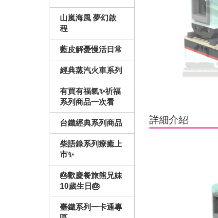
山嵐海風 夢幻啟
程
藍皮解憂慢活日常
經典蒸汽火車系列
有買有福氣✨祈福
系列商品一次看
詳細介紹
台鐵經典系列商品
柴語錄系列療癒上
市✨
🎂歡慶餐旅熊兄妹
10歲生日🎂
臺鐵系列一卡通專
區