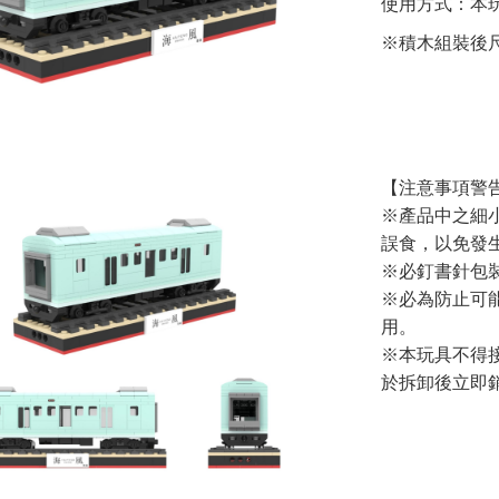
使用方式：本
※積木組裝後尺寸約
【注意事項警
※產品中之細
誤食，以免發
※必釘書針包
※必為防止可
用。
※本玩具不得
於拆卸後立即