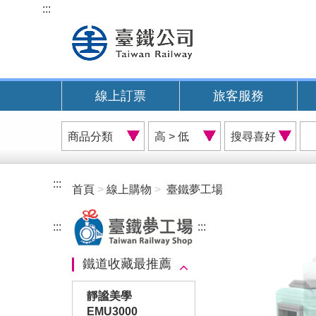
跳
:::
到
主
要
內
線上訂票
旅客服務
容
商
價
搜
品
格
尋
分
排
喜
類
序
好
:::
首頁
線上購物
臺鐵夢工場
A
:::
:::
鐵道收藏最推薦
靜謐美學
EMU3000