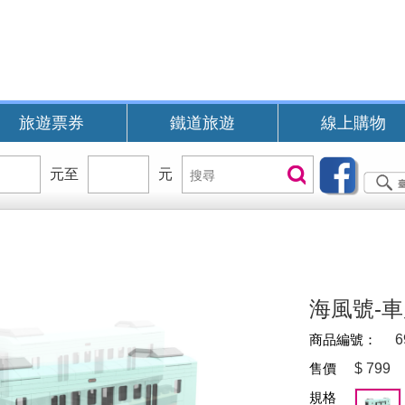
旅遊票券
鐵道旅遊
線上購物
價
元至
價
元
搜
搜尋
位
位
尋
區
區
間
間
B
海風號-
商品編號：
6
售價
$
799
規格