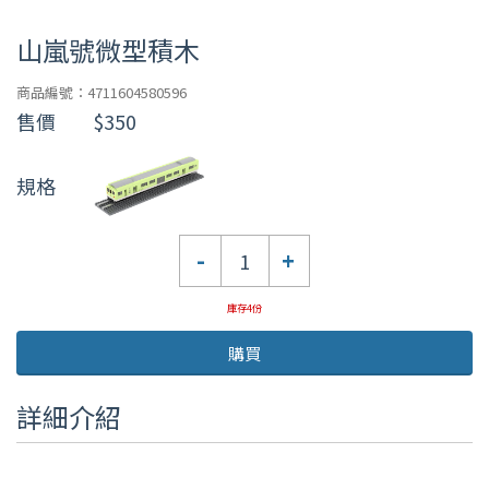
山嵐號微型積木
商品編號：4711604580596
售價
$350
規格
數
-
+
量
庫存4份
購買
詳細介紹