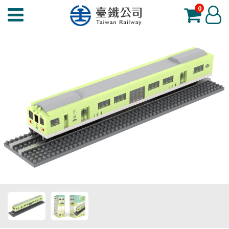
0
臺
登
鐵
入
夢
工
場
功
能
選
單