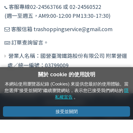
客服專線02-24563766 或 02-24560522
(週一至週五，AM9:00-12:00 PM13:30-17:30)
客服信箱 trashoppingservice@gmail.com
訂單查詢留言。
營業人名稱：國營臺灣鐵路股份有限公司 附業營運
處／統一編號：03799009
關於 cookie 的使用說明
本網站使用瀏覽器紀錄 (Cookies) 來提供您最好的使用體驗。當
您選擇"接受並關閉"繼續瀏覽網站，表示您已接受我們網站的
隱
24小時緊急通報電話：1933（市話、手機，僅限發現軌道、平交道、橋樑及隧
私權宣告
。
道等有障礙物之通報專用）
接受並關閉
隱私權宣告
資通安全政策
著作權聲明
電腦版官網
國營臺灣鐵路股份有限公司 © 版權所有
本頁產生時間：
2026/08/09 00:47:52