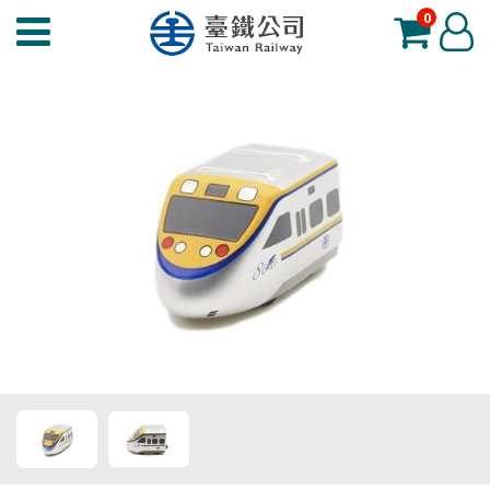
0
臺
登
鐵
入
夢
工
場
功
能
選
單