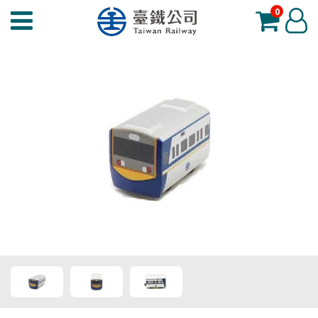
0
臺
登
鐵
入
夢
工
場
功
能
選
單