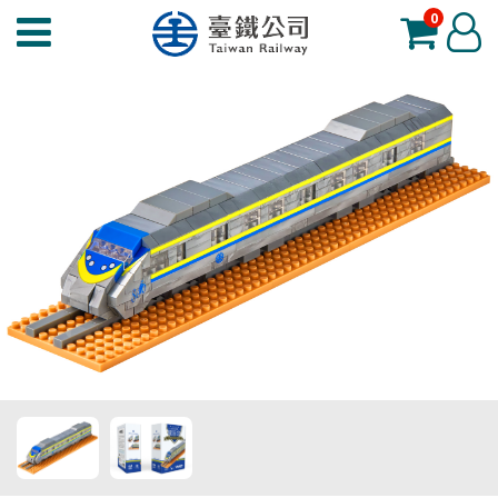
0
臺
登
鐵
入
夢
工
場
功
能
選
單