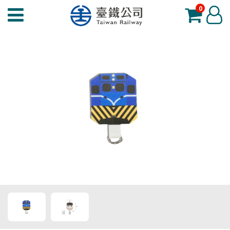
0
臺
登
鐵
入
夢
工
場
功
能
選
單