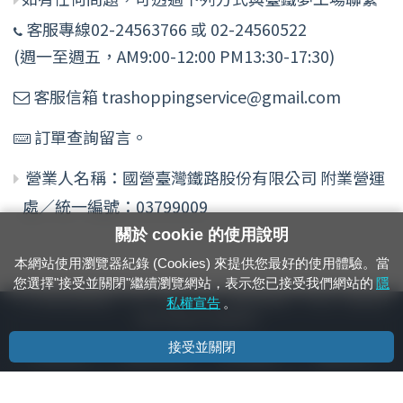
客服專線02-24563766 或 02-24560522
(週一至週五，AM9:00-12:00 PM13:30-17:30)
客服信箱 trashoppingservice@gmail.com
訂單查詢留言。
營業人名稱：國營臺灣鐵路股份有限公司 附業營運
處／統一編號：03799009
關於 cookie 的使用說明
本網站使用瀏覽器紀錄 (Cookies) 來提供您最好的使用體驗。當
您選擇"接受並關閉"繼續瀏覽網站，表示您已接受我們網站的
隱
24小時緊急通報電話：1933（市話、手機，僅限發現軌道、平交道、橋樑及隧
私權宣告
。
道等有障礙物之通報專用）
接受並關閉
隱私權宣告
資通安全政策
著作權聲明
電腦版官網
國營臺灣鐵路股份有限公司 © 版權所有
本頁產生時間：
2026/08/09 21:29:25