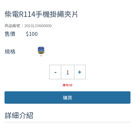
柴電R114手機掛繩夾片
商品編號：2010133600000
售價
$100
規格
數
-
+
量
庫存2份
購買
詳細介紹