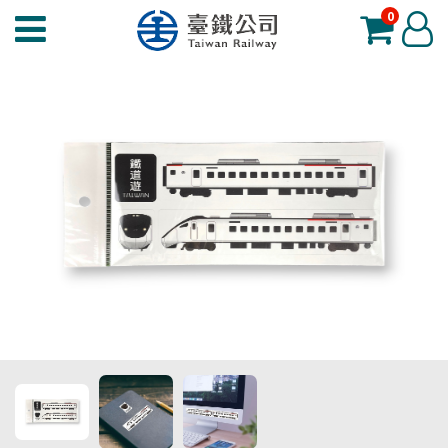
0
臺
登
鐵
入
夢
工
場
功
能
選
單