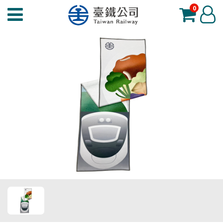
0
臺
登
鐵
入
夢
工
場
功
能
選
單