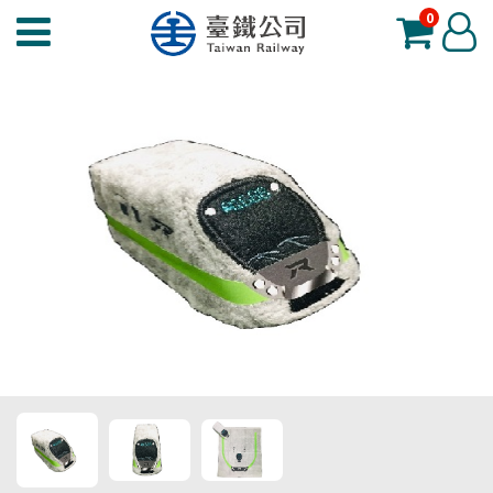
0
臺
登
鐵
入
夢
工
場
功
能
選
單