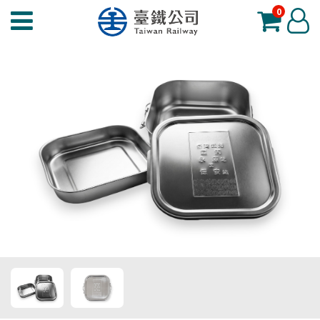
0
臺
登
鐵
入
夢
工
場
功
能
選
單