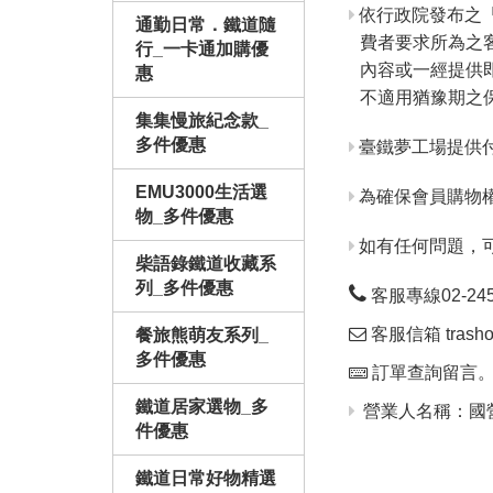
依行政院發布之
通勤日常．鐵道隨
費者要求所為之
行_一卡通加購優
內容或一經提供
惠
不適用猶豫期之
集集慢旅紀念款_
多件優惠
臺鐵夢工場提供
EMU3000生活選
為確保會員購物
物_多件優惠
如有任何問題，
柴語錄鐵道收藏系
列_多件優惠
客服專線02-24563
客服信箱 trashop
餐旅熊萌友系列_
多件優惠
訂單查詢留言
鐵道居家選物_多
營業人名稱：國營
件優惠
鐵道日常好物精選