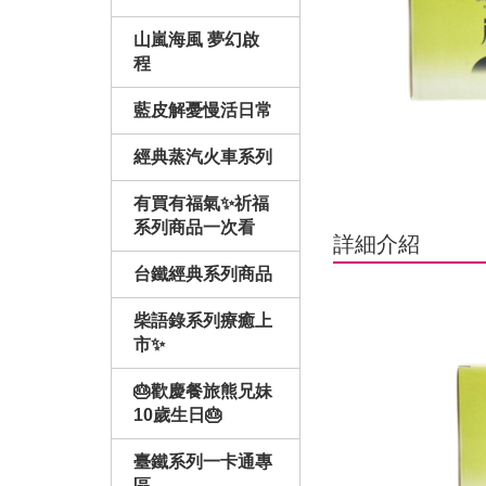
山嵐海風 夢幻啟
程
藍皮解憂慢活日常
經典蒸汽火車系列
有買有福氣✨祈福
系列商品一次看
詳細介紹
台鐵經典系列商品
柴語錄系列療癒上
市✨
🎂歡慶餐旅熊兄妹
10歲生日🎂
臺鐵系列一卡通專
區