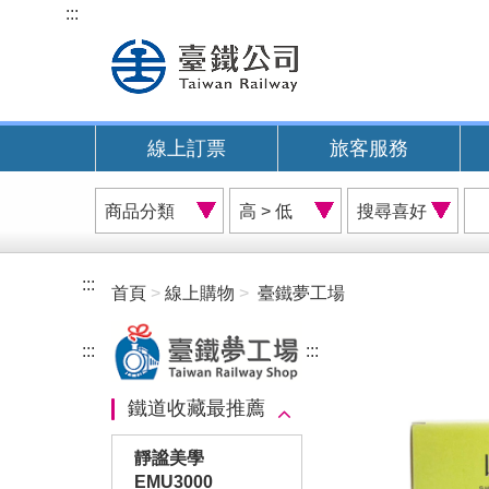
跳
:::
到
主
要
內
線上訂票
旅客服務
容
商
價
搜
品
格
尋
分
排
喜
類
序
好
:::
首頁
線上購物
臺鐵夢工場
A
:::
:::
鐵道收藏最推薦
靜謐美學
EMU3000