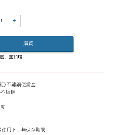
+
購買
層、無扣環
圓形不鏽鋼便當盒
4不鏽鋼
0度
常使用下，無保存期限