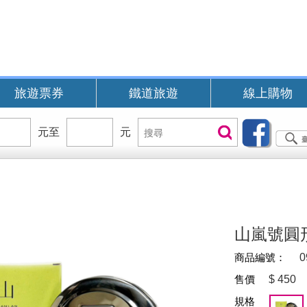
旅遊票券
鐵道旅遊
線上購物
價
元至
價
元
搜
搜尋
位
位
尋
區
區
間
間
B
山嵐號圓
商品編號：
0
售價
$
450
規格