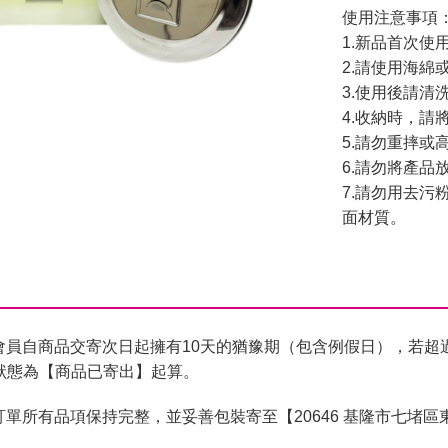
使用注意事項
1.新品首次
2.請使用海綿
3.使用後請清
4.收納時，請
5.請勿重摔或
6.請勿將產品
7.請勿用去
面材質。
會員自商品交寄次日起擁有10天的猶豫期（包含例假日），若超
狀態為【商品已寄出】起算。
單所有品項保持完整，並妥善包裝寄至【20646 基隆市七堵區