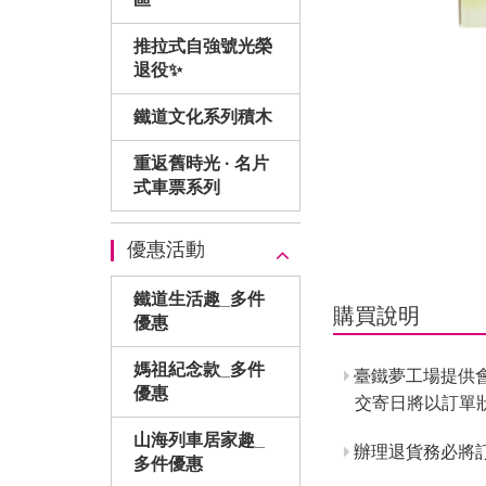
推拉式自強號光榮
退役✨
鐵道文化系列積木
重返舊時光 · 名片
式車票系列
優惠活動
鐵道生活趣_多件
購買說明
優惠
媽祖紀念款_多件
臺鐵夢工場提供
優惠
交寄日將以訂單
山海列車居家趣_
辦理退貨務必將訂
多件優惠