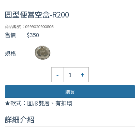
圓型便當空盒-R200
商品編號：0999020900806
售價
$350
規格
數
-
+
量
購買
★款式：圓形雙層、有扣環
詳細介紹