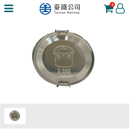
0
臺
登
鐵
入
夢
工
場
功
能
選
單