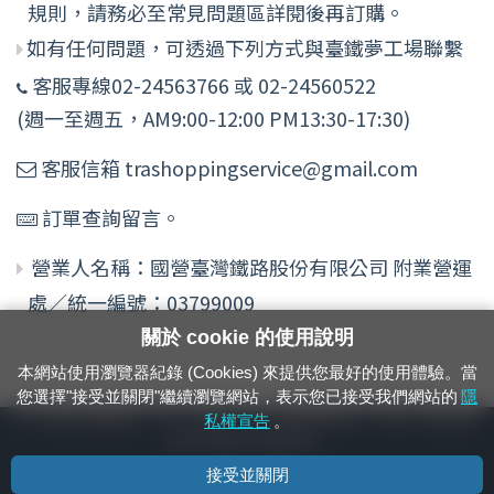
規則，請務必至常見問題區詳閱後再訂購。
如有任何問題，可透過下列方式與臺鐵夢工場聯繫
客服專線02-24563766 或 02-24560522
(週一至週五，AM9:00-12:00 PM13:30-17:30)
客服信箱 trashoppingservice@gmail.com
訂單查詢留言。
營業人名稱：國營臺灣鐵路股份有限公司 附業營運
處／統一編號：03799009
關於 cookie 的使用說明
本網站使用瀏覽器紀錄 (Cookies) 來提供您最好的使用體驗。當
您選擇"接受並關閉"繼續瀏覽網站，表示您已接受我們網站的
隱
24小時緊急通報電話：1933（市話、手機，僅限發現軌道、平交道、橋樑及隧
私權宣告
。
道等有障礙物之通報專用）
接受並關閉
隱私權宣告
資通安全政策
著作權聲明
電腦版官網