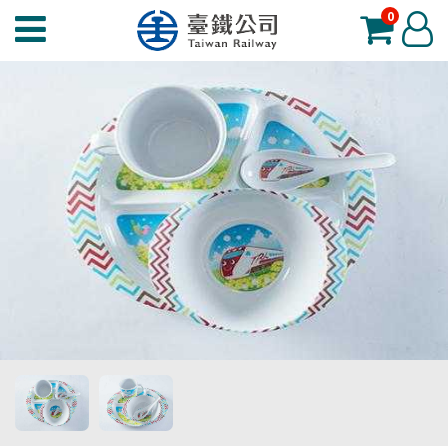
0
臺
登
鐵
入
夢
工
場
功
能
選
單