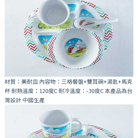
材質：美耐皿 內容物：三格餐盤+雙耳碗+湯匙+馬克
杯 耐熱溫度：120度C 耐冷溫度：-30度C 本產品為台
灣設計 中國生產