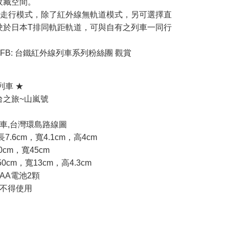
收藏空間。
模走行模式，除了紅外線無軌道模式，另可選擇直
駛於日本T排同軌距軌道，可與自有之列車一同行
FB:
台鐵紅外線列車系列粉絲團
觀賞
列車 ★
台之旅~山嵐號
車,台灣環島路線圖
7.6cm，寬4.1cm，高4cm
0cm，寬45cm
0cm，寬13cm，高4.3cm
AA電池2顆
歲不得使用