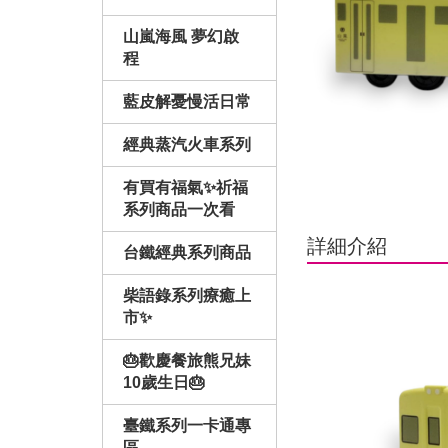
山嵐海風 夢幻啟
程
藍皮解憂慢活日常
經典蒸汽火車系列
有買有福氣✨祈福
系列商品一次看
詳細介紹
台鐵經典系列商品
柴語錄系列療癒上
市✨
🎂歡慶餐旅熊兄妹
10歲生日🎂
臺鐵系列一卡通專
區