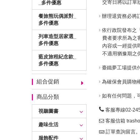
交寄日將以訂單
_多件優惠
辦理退貨務必將訂
餐旅熊玩偶派對_
多件優惠
依行政院發布之
列車造型居家選_
費者要求所為之
多件優惠
內容或一經提供
不適用猶豫期之
藍皮旅程紀念款_
多件優惠
臺鐵夢工場提供
組合促銷
為確保會員購物
如有任何問題，
商品分類
客服專線02-24563
視聽圖書
客服信箱 trashop
趣味生活
訂單查詢留言
服飾配件