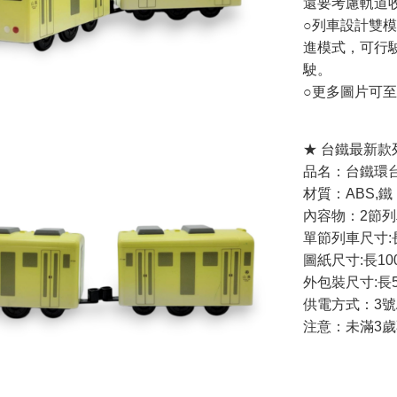
還要考慮軌道
○列車設計雙
進模式，可行
駛。
○更多圖片可至
★ 台鐵最新款
品名：台鐵環
材質：ABS,鐵
內容物：2節列
單節列車尺寸:長
圖紙尺寸:長10
外包裝尺寸:長5
供電方式：3號
注意：未滿3