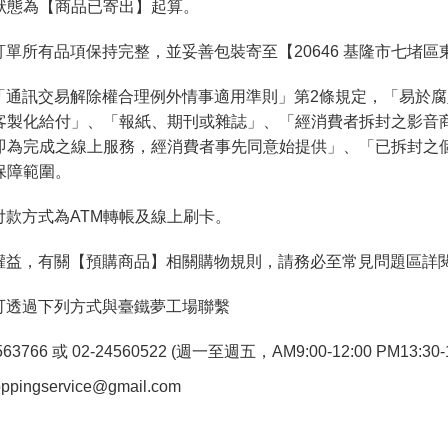
狀態為【商品已寄出】起算。
單所有品項保持完整，並妥善包裝寄至【20646 基隆市七堵區
「通訊交易解除權合理例外情事適用準則」第2條規定，「易於
客製化給付」、「報紙、期刊或雜誌」、「經消費者拆封之影音
即為完成之線上服務，經消費者事先同意始提供」、「已拆封之
保障範圍。
付款方式為ATM轉帳及線上刷卡。
權益，有關【預購商品】相關購物規則，請務必至常見問題區詳
可透過下列方式與臺鐵夢工場聯繫
766 或 02-24560522 (週一至週五，AM9:00-12:00 PM13:30-1
pingservice@gmail.com
。