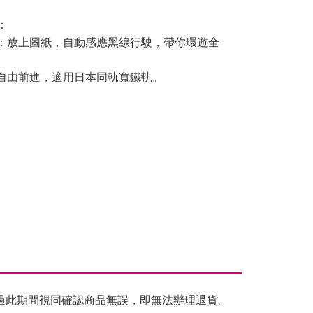
：
式：放上圖紙，自動感應黑線行駛，帶你環遊全
：自由前進，適用日本同軌寬鐵軌。
過此期間視同確認商品無誤，即無法辦理退貨。