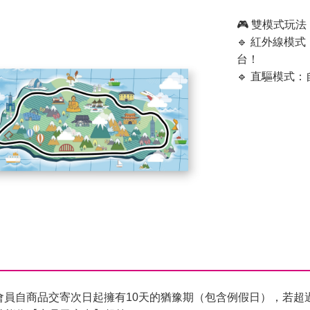
🎮 雙模式玩法
🔹 紅外線模
台！
🔹 直驅模式
會員自商品交寄次日起擁有10天的猶豫期（包含例假日），若超