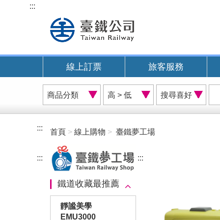
跳
:::
到
主
要
內
線上訂票
旅客服務
容
商
價
搜
品
格
尋
分
排
喜
類
序
好
:::
首頁
線上購物
臺鐵夢工場
A
:::
:::
鐵道收藏最推薦
靜謐美學
EMU3000