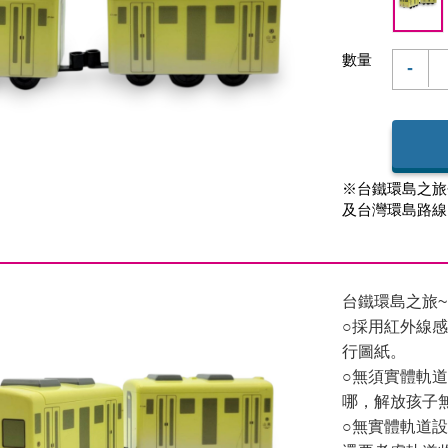
數量
-
※台鐵環島之旅
及台灣環島路線
台鐵環島之旅
○採用紅外線
行圖紙。
○無須實體軌
哪，解放孩子
○無實體軌道