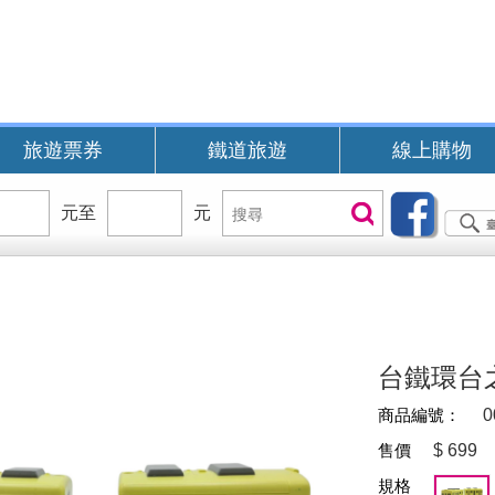
旅遊票券
鐵道旅遊
線上購物
價
元至
價
元
搜
搜尋
位
位
尋
區
區
間
間
B
台鐵環台
商品編號：
0
售價
$
699
規格