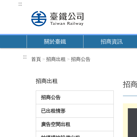
跳
:::
到
主
要
內
關於臺鐵
招商資訊
容
:::
首頁
招商出租
招商公告
招商出租
招
招商公告
已出租情形
廣告空間出租