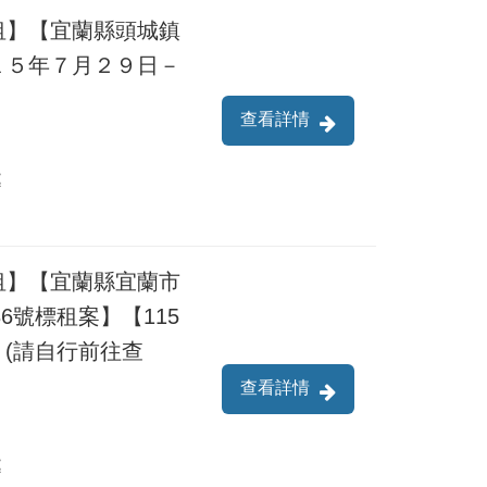
租】【宜蘭縣頭城鎮
１５年７月２９日－
查看詳情
處
租】【宜蘭縣宜蘭市
6號標租案】【115
日】(請自行前往查
查看詳情
處