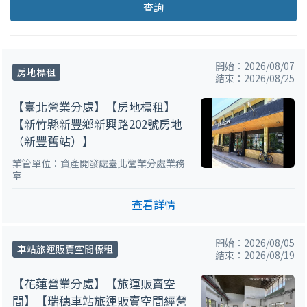
查詢
開始：2026/08/07
房地標租
結束：2026/08/25
【臺北營業分處】【房地標租】
【新竹縣新豐鄉新興路202號房地
（新豐舊站）】
業管單位：資產開發處臺北營業分處業務
室
查看詳情
開始：2026/08/05
車站旅運販賣空間標租
結束：2026/08/19
【花蓮營業分處】【旅運販賣空
間】【瑞穗車站旅運販賣空間經營