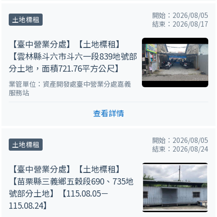
開始：2026/08/05
土地標租
結束：2026/08/17
【臺中營業分處】【土地標租】
【雲林縣斗六市斗六一段839地號部
分土地，面積721.76平方公尺】
業管單位：資產開發處臺中營業分處嘉義
服務站
查看詳情
開始：2026/08/05
土地標租
結束：2026/08/24
【臺中營業分處】【土地標租】
【苗栗縣三義鄉五穀段690、735地
號部分土地】【115.08.05－
115.08.24】