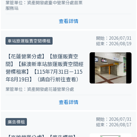
業管單位：資產開發處臺中營業分處苗栗
服務站
查看詳情
開始：2026/07/31
車站旅運販賣空間標租
結束：2026/08/19
【花蓮營業分處】【旅運販賣空
間】【蘇澳新車站旅運販賣空間經
營標租案】【115年7月31日－115
年8月19日】（請自行前往查看）
業管單位：資產開發處花蓮營業分處
查看詳情
開始：2026/07/31
廣告標租
結束：2026/08/17