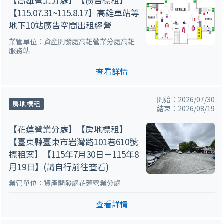
【高雄營業分處】【廣告標租】
【115.07.31~115.8.17】高雄車站等
地下10站廣告空間出租經營
業管單位：資產開發處高雄營業分處高雄
服務站
查看詳情
開始：2026/07/30
房地標租
結束：2026/08/19
【花蓮營業分處】【房地標租】
【臺東縣臺東市岩灣路101巷610號
標租案】【115年7月30日－115年8
月19日】(請自行前往查看)
業管單位：資產開發處花蓮營業分處
查看詳情