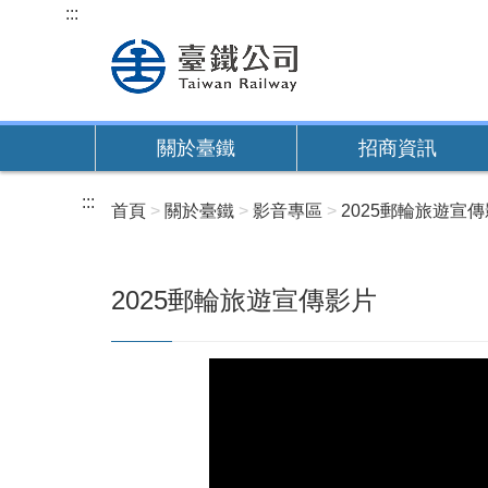
跳
:::
到
主
要
內
關於臺鐵
招商資訊
容
:::
首頁
關於臺鐵
影音專區
2025郵輪旅遊宣
2025郵輪旅遊宣傳影片