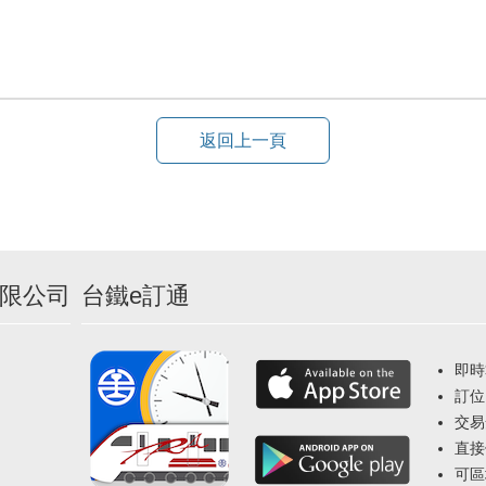
返回上一頁
限公司
台鐵e訂通
即時
訂位
交易
直接
可區