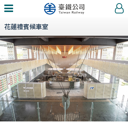
功
登
能
入
選
花蓮禮賓候車室
單