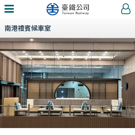
功
登
能
入
選
南港禮賓候車室
單