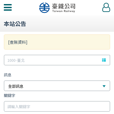
功
登
能
入
選
本站公告
單
[查無資料]
訊
文字站
息
訊息
全部訊息
關鍵字