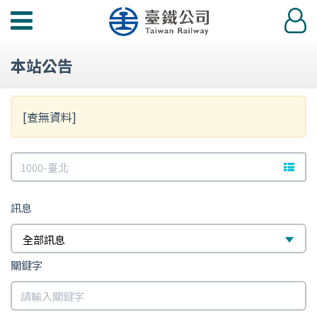
功
登
能
入
選
本站公告
單
[查無資料]
訊
文字站
息
訊息
全部訊息
關鍵字