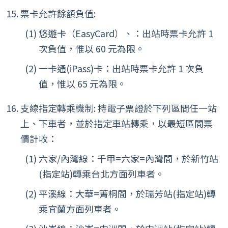
票卡允許餘額負值:
悠遊卡（EasyCard）、：出站時票卡允許 1
次負值，惟以 60 元為限。
一卡通(iPass)卡：出站時票卡允許 1 次負
值，惟以 65 元為限。
支線指定轉乘機制: 持電子票證於下列區間任一站
上、下車者，並於指定車站轉乘，以最短區間票
價計收：
六家/內灣線：千甲=六家=內灣間，於新竹站
(指定站)轉乘台北方面列車者。
平溪線：大華=菁桐間，於瑞芳站(指定站)轉
乘宜蘭方面列車者。