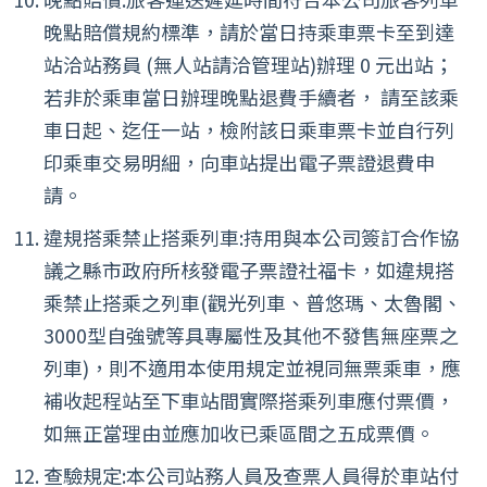
晚點賠償規約標準，請於當日持乘車票卡至到達
站洽站務員 (無人站請洽管理站)辦理 0 元出站；
若非於乘車當日辦理晚點退費手續者， 請至該乘
車日起、迄任一站，檢附該日乘車票卡並自行列
印乘車交易明細，向車站提出電子票證退費申
請。
違規搭乘禁止搭乘列車:持用與本公司簽訂合作協
議之縣市政府所核發電子票證社福卡，如違規搭
乘禁止搭乘之列車(觀光列車、普悠瑪、太魯閣、
3000型自強號等具專屬性及其他不發售無座票之
列車)，則不適用本使用規定並視同無票乘車，應
補收起程站至下車站間實際搭乘列車應付票價，
如無正當理由並應加收已乘區間之五成票價。
查驗規定:本公司站務人員及查票人員得於車站付