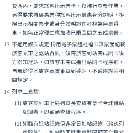
費區內，要求旅客出示票卡，以進行查票作業，
另得要求持優惠票種旅客出示優惠身分證明，拒
絕出示相關票卡或身分證明證件者視為無票乘
車，如無正當理由應加收已乘區間之五成票價。
不適用誤乘規定:持用電子票證社福卡無票面記載
旅客乘車之訖站資訊，須待旅客到站完成刷卡後
方得知訖站，如旅客未完成進出站刷卡程序前，
自無從得悉旅客真實乘車到達站，不適用誤乘相
關規定。
列車上查驗:
旅客於列車上經列車長查驗有票卡合理進站
紀錄者，即通過查驗程序。
如雖有進站紀錄但非當日進站記錄（跨夜列
車除外），進站時間與乘車時間顯不合理者