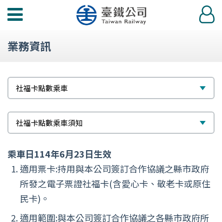
功
登
能
入
選
業務資訊
單
標
選
社福卡點數乘車
題
擇
次
選
社福卡點數乘車須知
標
擇
乘車日114年6月23日生效
題
適用票卡:持用與本公司簽訂合作協議之縣市政府
所發之電子票證社福卡(含愛心卡、敬老卡或原住
民卡)。
適用範圍:與本公司簽訂合作協議之各縣市政府所