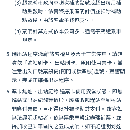
超過縣市政府單趟次補助點數或超出每月補
助點數時，依實際搭乘區間計價並扣除補助
點數後，由旅客電子錢包支付。
票價計算方式依本公司多卡通電子票證乘車
規定。
進出站程序:為維旅客權益及票卡正常使用，請確
實依「進站刷卡、 出站刷卡」原則使用票卡，並
注意出入口驗票設備(閘門或驗票機)燈號、聲響顯
示，完成正確進出站程序。
票卡無進、出站紀錄:遇票卡使用異常狀態，即無
進站或出站紀錄等情形，應補收起程站至到達站
間應付票價，且不得以社福卡點數支付。 旅客如
無法證明起站者，依無票乘車規定辦理補票，並
得加收已乘車區間之五成票價，如不能證明到達