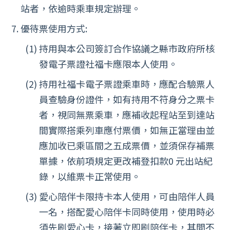
站者，依逾時乘車規定辦理。
優待票使用方式:
持用與本公司簽訂合作協議之縣市政府所核
發電子票證社福卡應限本人使用。
持用社福卡電子票證乘車時，應配合驗票人
員查驗身份證件，如有持用不符身分之票卡
者，視同無票乘車，應補收起程站至到達站
間實際搭乘列車應付票價，如無正當理由並
應加收已乘區間之五成票價，並須保存補票
單據，依前項規定更改補登扣款0 元出站紀
錄，以維票卡正常使用。
愛心陪伴卡限持卡本人使用，可由陪伴人員
一名，搭配愛心陪伴卡同時使用，使用時必
須先刷愛心卡，接著立即刷陪伴卡，其間不