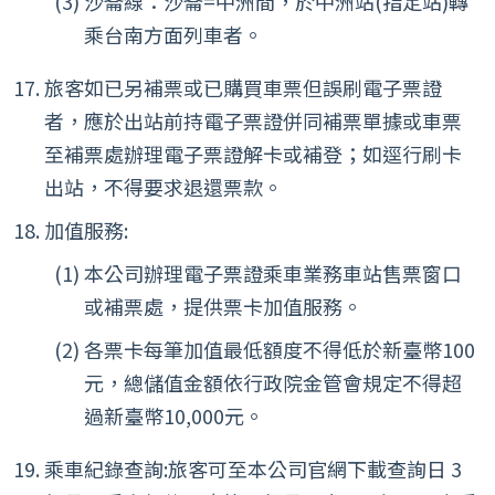
沙崙線：沙崙=中洲間，於中洲站(指定站)轉
乘台南方面列車者。
旅客如已另補票或已購買車票但誤刷電子票證
者，應於出站前持電子票證併同補票單據或車票
至補票處辦理電子票證解卡或補登；如逕行刷卡
出站，不得要求退還票款。
加值服務:
本公司辦理電子票證乘車業務車站售票窗口
或補票處，提供票卡加值服務。
各票卡每筆加值最低額度不得低於新臺幣100
元，總儲值金額依行政院金管會規定不得超
過新臺幣10,000元。
乘車紀錄查詢:旅客可至本公司官網下載查詢日 3