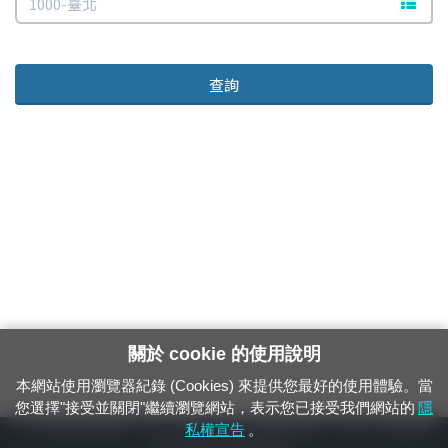
文字站
查詢
關於 cookie 的使用說明
本網站使用瀏覽器紀錄 (Cookies) 來提供您最好的使用體驗。當
您選擇"接受並關閉"繼續瀏覽網站，表示您已接受我們網站的
隱
24小時緊急通報電話：1933（市話、手機，僅限發現軌道、平交道、橋樑及隧
私權宣告
。
道等有障礙物之通報專用）