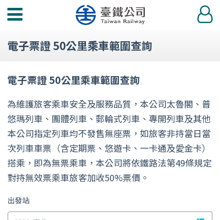
功
登
能
入
選
電子票證 50公里乘車範圍查詢
單
電子票證 50公里乘車範圍查詢
為維護旅客乘車安全及服務品質，本公司太魯閣、普
悠瑪列車、團體列車、郵輪式列車、專開列車及其他
本公司指定列車均不發售無座票，如旅客非持當日當
次列車車票（含定期票、悠遊卡、一卡通及愛金卡）
搭乘，即為無票乘車，本公司將依鐵路法第49條規定
對持無效票乘車旅客加收50%票價。
出發站