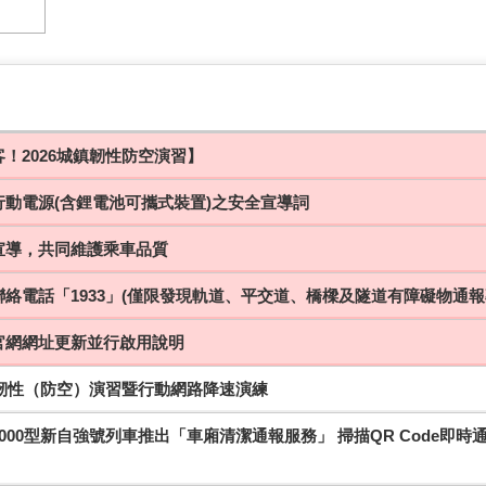
！2026城鎮韌性防空演習】
行動電源(含鋰電池可攜式裝置)之安全宣導詞
宣導，共同維護乘車品質
絡電話「1933」(僅限發現軌道、平交道、橋樑及隧道有障礙物通報
官網網址更新並行啟用說明
鎮韌性（防空）演習暨行動網路降速演練
000型新自強號列車推出「車廂清潔通報服務」 掃描QR Code即