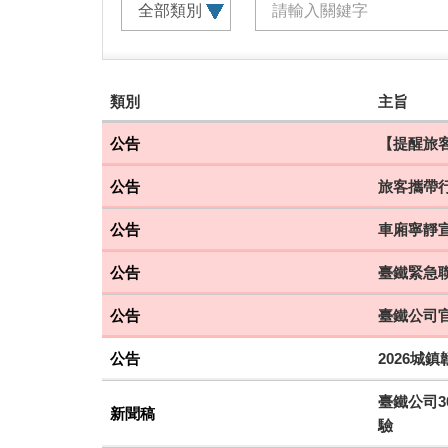
建
類別
主旨
議
搭
公告
【提醒旅客
乘
公告
旅客攜帶
車
次
公告
車廂寧靜
公告
臺鐵緊急聯
公告
臺鐵公司
公告
2026城
臺鐵公司3
新聞稿
驗