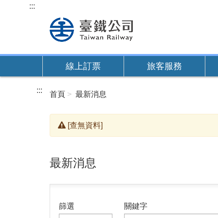
跳
:::
到
主
要
內
線上訂票
旅客服務
容
:::
首頁
最新消息
[查無資料]
最新消息
篩選
關鍵字