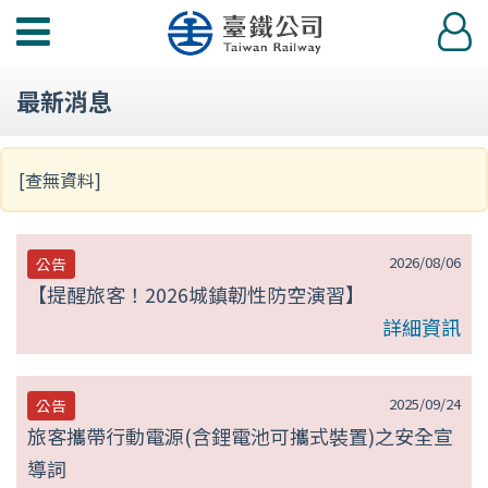
第
功
登
null
能
入
選
頁
最新消息
單
[查無資料]
2026/08/06
公告
【提醒旅客！2026城鎮韌性防空演習】
詳細資訊
2025/09/24
公告
旅客攜帶行動電源(含鋰電池可攜式裝置)之安全宣
導詞