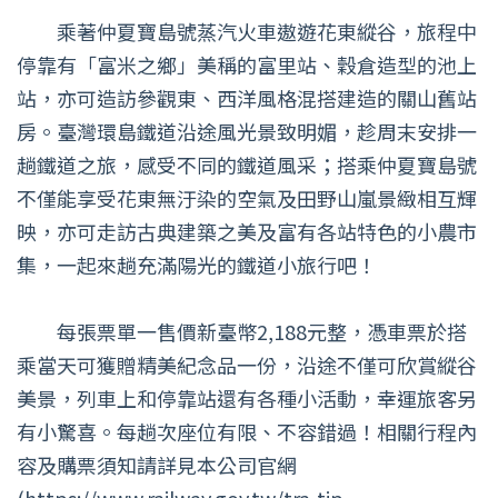
乘著仲夏寶島號蒸汽火車遨遊花東縱谷，旅程中
停靠有「富米之鄉」美稱的富里站、穀倉造型的池上
站，亦可造訪參觀東、西洋風格混搭建造的關山舊站
房。臺灣環島鐵道沿途風光景致明媚，趁周末安排一
趟鐵道之旅，感受不同的鐵道風采；搭乘仲夏寶島號
不僅能享受花東無汙染的空氣及田野山嵐景緻相互輝
映，亦可走訪古典建築之美及富有各站特色的小農市
集，一起來趟充滿陽光的鐵道小旅行吧！
每張票單一售價新臺幣2,188元整，憑車票於搭
乘當天可獲贈精美紀念品一份，沿途不僅可欣賞縱谷
美景，列車上和停靠站還有各種小活動，幸運旅客另
有小驚喜。每趟次座位有限、不容錯過！相關行程內
容及購票須知請詳見本公司官網