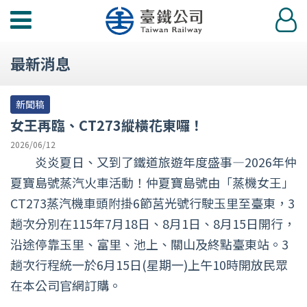
功
登
能
入
選
最新消息
單
新聞稿
女王再臨、CT273縱橫花東囉！
2026/06/12
炎炎夏日、又到了鐵道旅遊年度盛事—2026年仲
夏寶島號蒸汽火車活動！仲夏寶島號由「蒸機女王」
CT273蒸汽機車頭附掛6節莒光號行駛玉里至臺東，3
趟次分別在115年7月18日、8月1日、8月15日開行，
沿途停靠玉里、富里、池上、關山及終點臺東站。3
趟次行程統一於6月15日(星期一)上午10時開放民眾
在本公司官網訂購。