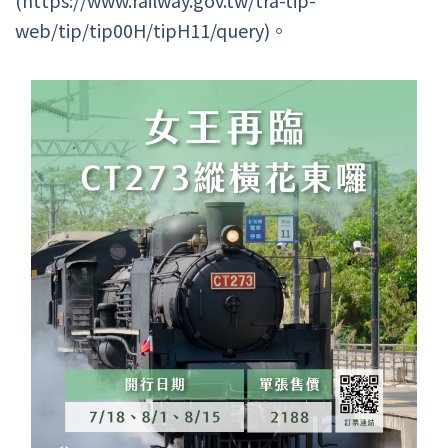
(https://www.railway.gov.tw/tra-tip-
web/tip/tip00H/tipH11/query)。