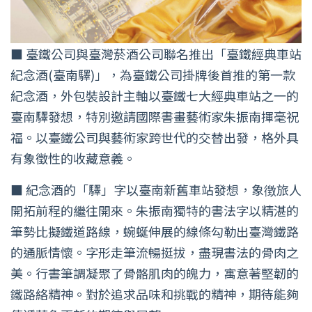
■ 臺鐵公司與臺灣菸酒公司聯名推出「臺鐵經典車站
紀念酒(臺南驛)」，為臺鐵公司掛牌後首推的第一款
紀念酒，外包裝設計主軸以臺鐵七大經典車站之一的
臺南驛發想，特別邀請國際書畫藝術家朱振南揮毫祝
福。以臺鐵公司與藝術家跨世代的交替出發，格外具
有象徵性的收藏意義。
■ 紀念酒的「驛」字以臺南新舊車站發想，象徴旅人
開拓前程的繼往開來。朱振南獨特的書法字以精湛的
筆勢比擬鐵道路線，蜿蜒伸展的線條勾勒出臺灣鐵路
的通脈情懷。字形走筆流暢挺拔，盡現書法的骨肉之
美。行書筆調凝聚了骨骼肌肉的魄力，寓意著堅韌的
鐵路絡精神。對於追求品味和挑戰的精神，期待能夠