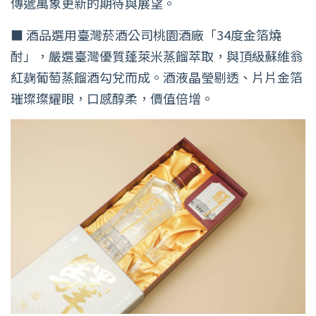
傳遞萬象更新的期待與展望。
■ 酒品選用臺灣菸酒公司桃園酒廠「34度金箔燒
酎」，嚴選臺灣優質蓬萊米蒸餾萃取，與頂級蘇維翁
紅麹葡萄蒸餾酒勾兌而成。酒液晶瑩剔透、片片金箔
璀璨璨耀眼，口感醇柔，價值倍增。