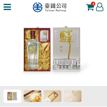
0
臺
登
鐵
入
夢
工
場
功
能
選
單