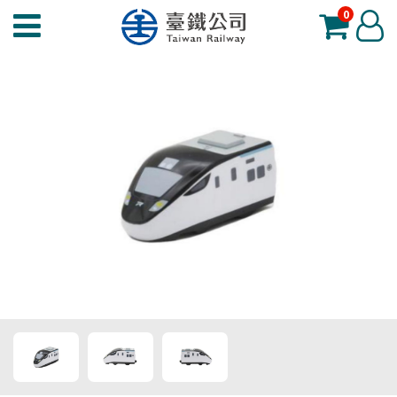
0
臺
登
鐵
入
夢
工
場
功
能
選
單