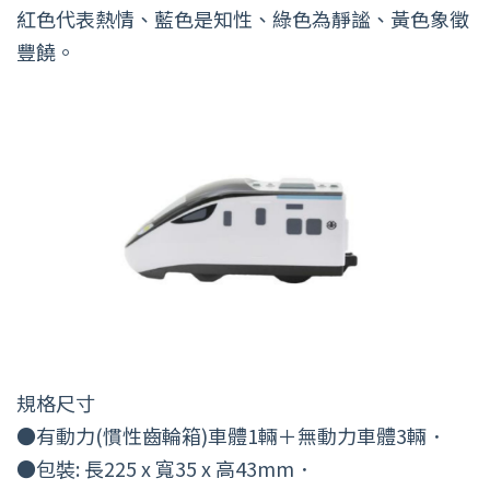
紅色代表熱情、藍色是知性、綠色為靜謐、黃色象徵
豐饒。
規格尺寸
●有動力(慣性齒輪箱)車體1輛＋無動力車體3輛．
●包裝: 長225 x 寬35 x 高43mm．