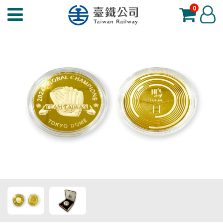
0
臺
登
鐵
入
夢
工
場
功
能
選
單