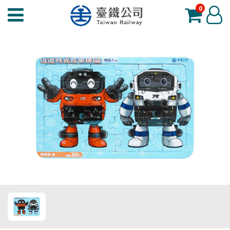
0
臺
登
鐵
入
夢
工
場
功
能
選
單