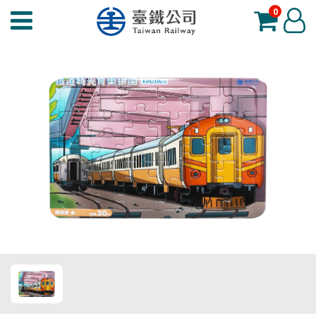
0
臺
登
鐵
入
夢
工
場
功
能
選
單