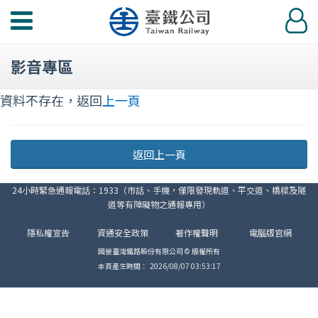
功
登
能
入
選
影音專區
單
資料不存在，返回
上一頁
返回上一頁
24小時緊急通報電話：1933（市話、手機，僅限發現軌道、平交道、橋樑及隧
道等有障礙物之通報專用）
隱私權宣告
資通安全政策
著作權聲明
電腦版官網
國營臺灣鐵路股份有限公司 © 版權所有
本頁產生時間：
2026/08/07 03:53:17