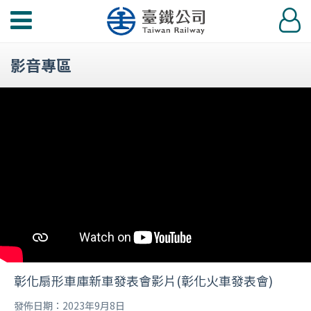
功
登
能
入
選
影音專區
單
彰化扇形車庫新車發表會影片(彰化火車發表會)
發佈日期：2023年9月8日