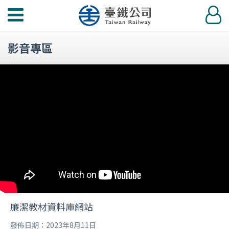
功
登
能
入
選
影音專區
單
廉潔教材資料庫網站
發佈日期：2023年8月11日