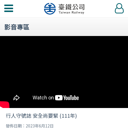
功
登
能
入
選
影音專區
單
行人守號誌 安全尚要緊 (111年)
發佈日期：2023年6月12日