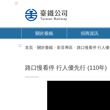
跳
:::
到
主
要
內
關於臺鐵
招商資訊
容
:::
首頁
關於臺鐵
影音專區
路口慢看停 行人優先
路口慢看停 行人優先行 (110年)