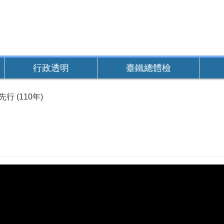
行政透明
臺鐵總體檢
行 (110年)