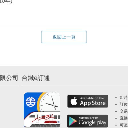
0年)
返回上一頁
限公司
台鐵e訂通
即時
訂位
交易
直接
可區